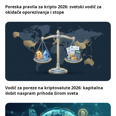
Poreska pravila za kripto 2026: svetski vodič za
okidače oporezivanja i stope
Vodič za poreze na kriptovalute 2026: kapitalna
dobit naspram prihoda širom sveta