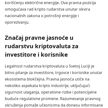
korišćenju električne energije. Ova pravna pozicija
omogućava rad kripto rudarstva unutar okvira
nacionalnih zakona o potrošnji energije i
oporezivanju.
Značaj pravne jasnoće u
rudarstvu kriptovaluta za
investitore i korisnike
Legalnost rudarstva kriptovaluta u Svetoj Luciji je
bitno pitanje za investitore, trgovce i korisnike unutar
ekosistema blokčejna. Pravna jasnoća utiče na
nekoliko aspekata kripto industrije, uključujući
sigurnost ulaganja, operativne rizike i potencijalne
buduće regulativne promene. Razumevanje pravnog
okruženja pomaže učesnicima da donesu informisane