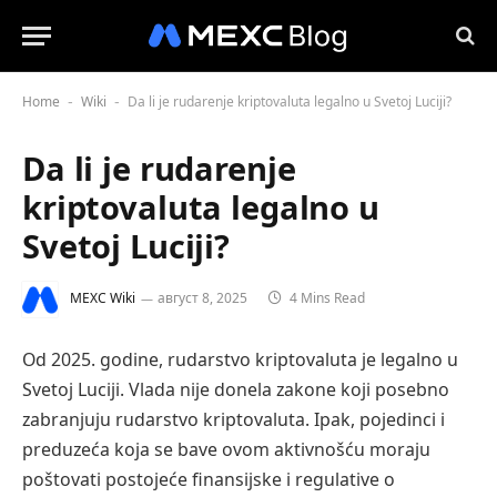
Home
Wiki
Da li je rudarenje kriptovaluta legalno u Svetoj Luciji?
-
-
Da li je rudarenje
kriptovaluta legalno u
Svetoj Luciji?
MEXC Wiki
август 8, 2025
4 Mins Read
Od 2025. godine, rudarstvo kriptovaluta je legalno u
Svetoj Luciji. Vlada nije donela zakone koji posebno
zabranjuju rudarstvo kriptovaluta. Ipak, pojedinci i
preduzeća koja se bave ovom aktivnošću moraju
poštovati postojeće finansijske i regulative o