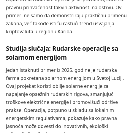
pravnu prihvaćenost takvih aktivnosti na ostrvu. Ovi
primeri ne samo da demonstriraju praktičnu primenu
zakona, već takođe ističu rastući trend usvajanja
kriptovaluta u regionu Kariba.
Studija slučaja: Rudarske operacije sa
solarnom energijom
Jedan istaknuti primer iz 2025. godine je rudarska
farma pokretana solarnom energijom u Svetoj Luciji.
Ovaj projekat koristi obilje solarne energije za
napajanje opsežnih rudarskih rigova, smanjujući
troškove električne energije i promovišući održive
prakse. Operacija, potpuno u skladu sa lokalnim
energetskim regulativama, pokazuje kako pravna
jasnoća može dovesti do inovativnih, ekološki