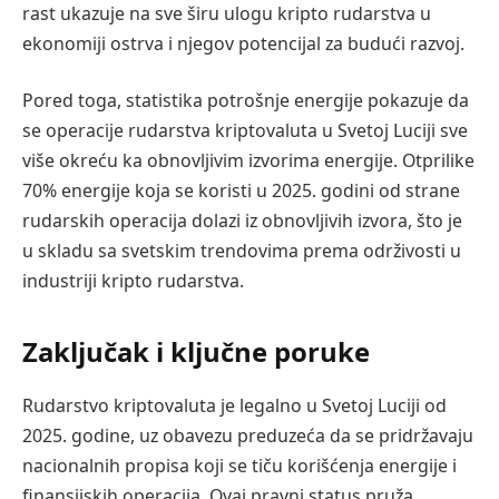
rast ukazuje na sve širu ulogu kripto rudarstva u
ekonomiji ostrva i njegov potencijal za budući razvoj.
Pored toga, statistika potrošnje energije pokazuje da
se operacije rudarstva kriptovaluta u Svetoj Luciji sve
više okreću ka obnovljivim izvorima energije. Otprilike
70% energije koja se koristi u 2025. godini od strane
rudarskih operacija dolazi iz obnovljivih izvora, što je
u skladu sa svetskim trendovima prema održivosti u
industriji kripto rudarstva.
Zaključak i ključne poruke
Rudarstvo kriptovaluta je legalno u Svetoj Luciji od
2025. godine, uz obavezu preduzeća da se pridržavaju
nacionalnih propisa koji se tiču korišćenja energije i
finansijskih operacija. Ovaj pravni status pruža