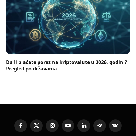
Da li plaćate porez na kriptovalute u 2026. godini?
Pregled po državama
Facebook
X
Instagram
YouTube
LinkedIn
Telegram
VKontakte
(Twitter)