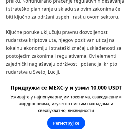
priliku. Kontinuirano praćenje regulativnih dešavanja
i strateško planiranje u skladu sa ovim zakonima će
biti ključno za održani uspeh i rast u ovom sektoru.
Ključne poruke uključuju pravnu dozvoljenost
rudarstva kriptovaluta, njegov pozitivan uticaj na
lokalnu ekonomiju i strateški značaj usklađenosti sa
postojećim zakonima i regulativama. Ovi elementi
zajednički naglašavaju održivost i potencijal kripto
rudarstva u Svetoj Luciji.
Придружи се MEXC-у и узми 10.000 USDT
Уживајте у најпопуларнијим токенима, свакодневним
аирдроповима, изузетно ниским накнадама и
свеобухватној ликвидности
Региструј се