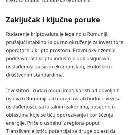
sektora unutar rumunske ekonomije.
Zaključak i ključne poruke
Rudarenje kriptovaluta je legalno u Rumuniji,
pružajući stabilno i sigurno okruženje za investitore i
operatore u kripto prostoru. Pravni okvir zemlje
podržava rast kripto industrije dok osigurava
usklađenost sa širim ekonomskim, ekološkim i
društvenim standardima.
Investitori i rudari mogu imati koristi od povoljnih
uslova u Rumuniji, ali moraju ostati budni u vezi sa
usklađenošću sa lokalnim zakonima, posebno u
oblastima koje se tiču oporezivanja i korišćenja
energije. Priče o uspehu iz regiona poput
Transilvanije ističu potencijal za druge oblasti da