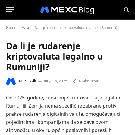
Home
Wiki
Da li je rudarenje kriptovaluta legalno u Rumuniji?
-
-
Da li je rudarenje
kriptovaluta legalno u
Rumuniji?
MEXC Wiki
август 8, 2025
4 Mins Read
Od 2025. godine, rudarenje kriptovaluta je legalno u
Rumuniji. Zemlja nema specifične zabrane protiv
prakse rudarenja digitalnih valuta, omogućavajući
pojedincima i kompanijama da se bave ovom
aktivnošću u okviru općih poslovnih i poreskih