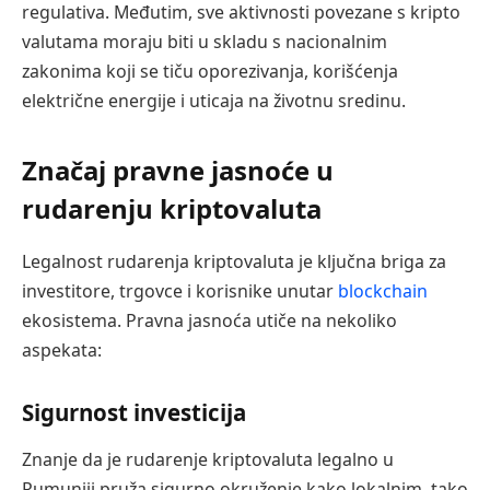
regulativa. Međutim, sve aktivnosti povezane s kripto
valutama moraju biti u skladu s nacionalnim
zakonima koji se tiču oporezivanja, korišćenja
električne energije i uticaja na životnu sredinu.
Značaj pravne jasnoće u
rudarenju kriptovaluta
Legalnost rudarenja kriptovaluta je ključna briga za
investitore, trgovce i korisnike unutar
blockchain
ekosistema. Pravna jasnoća utiče na nekoliko
aspekata:
Sigurnost investicija
Znanje da je rudarenje kriptovaluta legalno u
Rumuniji pruža sigurno okruženje kako lokalnim, tako