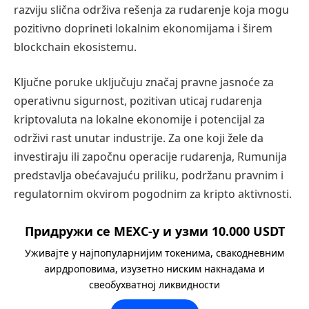
razviju slična održiva rešenja za rudarenje koja mogu
pozitivno doprineti lokalnim ekonomijama i širem
blockchain ekosistemu.
Ključne poruke uključuju značaj pravne jasnoće za
operativnu sigurnost, pozitivan uticaj rudarenja
kriptovaluta na lokalne ekonomije i potencijal za
održivi rast unutar industrije. Za one koji žele da
investiraju ili započnu operacije rudarenja, Rumunija
predstavlja obećavajuću priliku, podržanu pravnim i
regulatornim okvirom pogodnim za kripto aktivnosti.
Придружи се MEXC-у и узми 10.000 USDT
Уживајте у најпопуларнијим токенима, свакодневним
аирдроповима, изузетно ниским накнадама и
свеобухватној ликвидности