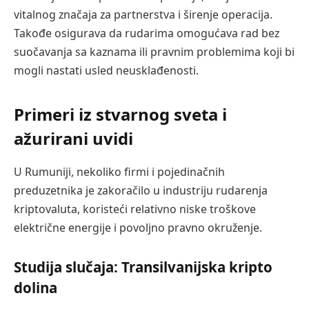
vitalnog značaja za partnerstva i širenje operacija.
Takođe osigurava da rudarima omogućava rad bez
suočavanja sa kaznama ili pravnim problemima koji bi
mogli nastati usled neusklađenosti.
Primeri iz stvarnog sveta i
ažurirani uvidi
U Rumuniji, nekoliko firmi i pojedinačnih
preduzetnika je zakoračilo u industriju rudarenja
kriptovaluta, koristeći relativno niske troškove
električne energije i povoljno pravno okruženje.
Studija slučaja: Transilvanijska kripto
dolina