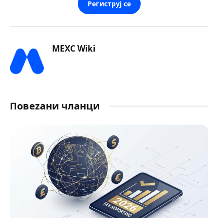
Региструј се
MEXC Wiki
Повеzани чланци