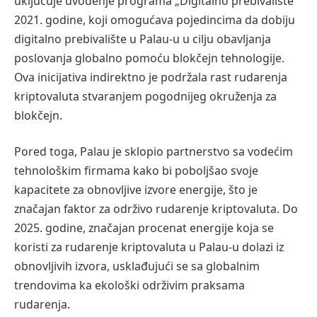
uključuje uvođenje programa „Digitalno prebivalište“
2021. godine, koji omogućava pojedincima da dobiju
digitalno prebivalište u Palau-u u cilju obavljanja
poslovanja globalno pomoću blokčejn tehnologije.
Ova inicijativa indirektno je podržala rast rudarenja
kriptovaluta stvaranjem pogodnijeg okruženja za
blokčejn.
Pored toga, Palau je sklopio partnerstvo sa vodećim
tehnološkim firmama kako bi poboljšao svoje
kapacitete za obnovljive izvore energije, što je
značajan faktor za održivo rudarenje kriptovaluta. Do
2025. godine, značajan procenat energije koja se
koristi za rudarenje kriptovaluta u Palau-u dolazi iz
obnovljivih izvora, usklađujući se sa globalnim
trendovima ka ekološki održivim praksama
rudarenja.