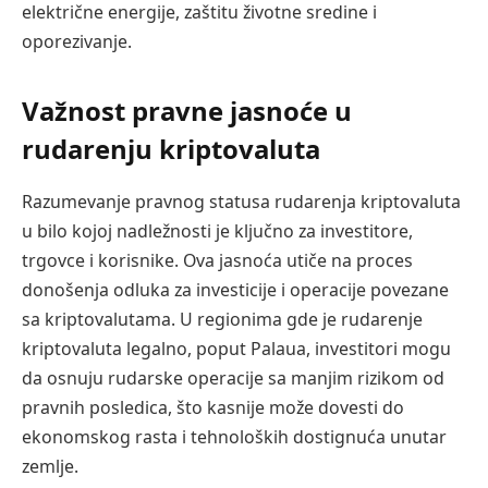
električne energije, zaštitu životne sredine i
oporezivanje.
Važnost pravne jasnoće u
rudarenju kriptovaluta
Razumevanje pravnog statusa rudarenja kriptovaluta
u bilo kojoj nadležnosti je ključno za investitore,
trgovce i korisnike. Ova jasnoća utiče na proces
donošenja odluka za investicije i operacije povezane
sa kriptovalutama. U regionima gde je rudarenje
kriptovaluta legalno, poput Palaua, investitori mogu
da osnuju rudarske operacije sa manjim rizikom od
pravnih posledica, što kasnije može dovesti do
ekonomskog rasta i tehnoloških dostignuća unutar
zemlje.