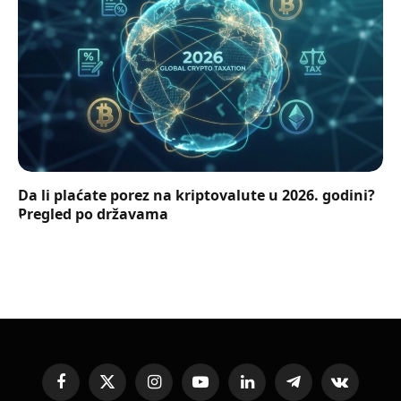
Da li plaćate porez na kriptovalute u 2026. godini?
Pregled po državama
Facebook
X
Instagram
YouTube
LinkedIn
Telegram
VKontakte