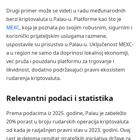
Drugi primer može se videti u radu međunarodnih
berzi kriptovaluta u Palau-u. Platforme kao što je
MEXC
, koja je poznata po svojim robusnim, sigurnim i
korisnički prijateljskim uslugama razmene,
uspostavile su prisustvo u Palau-u. Uključenost MEXC-
a u region ne samo da doprinosi lokalnoj ekonomiji,
već pruža i pouzdanu platformu za trgovanje i
likvidnost, dodatno podržavajući pravni ekosistem
rudarenja kriptovaluta.
Relevantni podaci i statistika
Prema podacima iz 2025. godine, Palau je zabeležio
20% porast u broju rudarskih operacija kriptovaluta
od kada je razjašnjen pravni stav u 2023. godini. Ovaj
rast je deloma rezultat strateških inicijativa države za