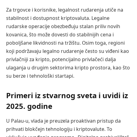
Za trgovce i korisnike, legalnost rudarenja utiče na
stabilnost i dostupnost kriptovaluta. Legalne
rudarske operacije obezbeđuju stalan priliv novih
kovanica, što može dovesti do stabilnijih cena i
poboljšane likvidnosti na tržištu. Osim toga, regioni
koji podržavaju legalno rudarenje često su viđeni kao
privlačniji za kripto, potencijalno privlačeći dalja
ulaganja u drugim sektorima kripto prostora, kao što
su berze i tehnološki startapi.
Primeri iz stvarnog sveta i uvidi iz
2025. godine
U Palau-u, vlada je preuzela proaktivan pristup da
prihvati blokčejn tehnologiju i kriptovalute. To