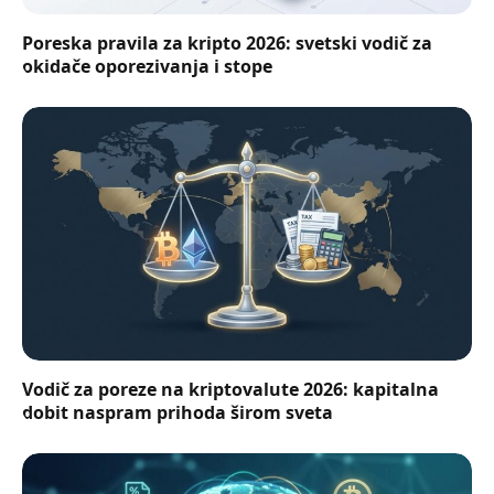
Poreska pravila za kripto 2026: svetski vodič za
okidače oporezivanja i stope
Vodič za poreze na kriptovalute 2026: kapitalna
dobit naspram prihoda širom sveta