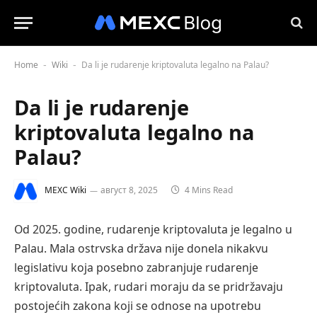
Home
Wiki
Da li je rudarenje kriptovaluta legalno na Palau?
-
-
Da li je rudarenje
kriptovaluta legalno na
Palau?
MEXC Wiki
август 8, 2025
4 Mins Read
Od 2025. godine, rudarenje kriptovaluta je legalno u
Palau. Mala ostrvska država nije donela nikakvu
legislativu koja posebno zabranjuje rudarenje
kriptovaluta. Ipak, rudari moraju da se pridržavaju
postojećih zakona koji se odnose na upotrebu