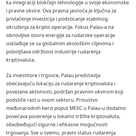
ka integraciji blokčejn tehnologije u svoje ekonomske
i pravne okvire. Ova pravna jasnoća je ključna za
privlačenje investicija i podsticanje stabilnog
okruženja za kripto operacije. Fokus Palau-a na
obnovljive izvore energije za rudarske operacije
usklađuje se sa globalnim ekološkim ciljevima i
poboljšava održivost industrije rudarenja
kriptovaluta.
Za investitore i trgovce, Palau predstavlja
obećavajuću lokaciju za rudarenje kriptovaluta i
povezane aktivnosti, podržan pravnim okvirom koji
podstiče rast u ovom sektoru. Prisustvo
međunarodnih berzi poput MEXC u Palau-u dodatno
povećava poverenje u lokalno tržište kriptovaluta,
obezbeđujući sigurne i efikasne mogućnosti
trgovanja. Sve u svemu, pravni status rudarenja