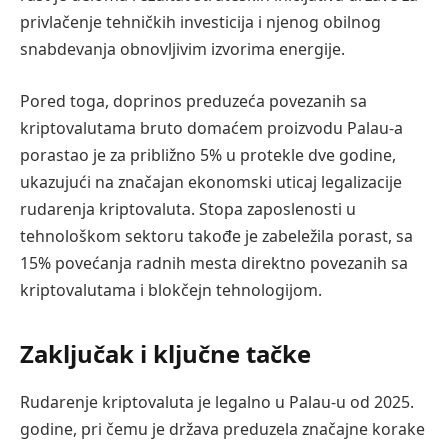
privlačenje tehničkih investicija i njenog obilnog
snabdevanja obnovljivim izvorima energije.
Pored toga, doprinos preduzeća povezanih sa
kriptovalutama bruto domaćem proizvodu Palau-a
porastao je za približno 5% u protekle dve godine,
ukazujući na značajan ekonomski uticaj legalizacije
rudarenja kriptovaluta. Stopa zaposlenosti u
tehnološkom sektoru takođe je zabeležila porast, sa
15% povećanja radnih mesta direktno povezanih sa
kriptovalutama i blokčejn tehnologijom.
Zaključak i ključne tačke
Rudarenje kriptovaluta je legalno u Palau-u od 2025.
godine, pri čemu je država preduzela značajne korake