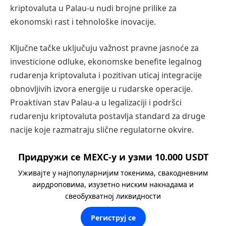
kriptovaluta u Palau-u nudi brojne prilike za
ekonomski rast i tehnološke inovacije.
Ključne tačke uključuju važnost pravne jasnoće za
investicione odluke, ekonomske benefite legalnog
rudarenja kriptovaluta i pozitivan uticaj integracije
obnovljivih izvora energije u rudarske operacije.
Proaktivan stav Palau-a u legalizaciji i podršci
rudarenju kriptovaluta postavlja standard za druge
nacije koje razmatraju slične regulatorne okvire.
Придружи се MEXC-у и узми 10.000 USDT
Уживајте у најпопуларнијим токенима, свакодневним
аирдроповима, изузетно ниским накнадама и
свеобухватној ликвидности
Региструј се