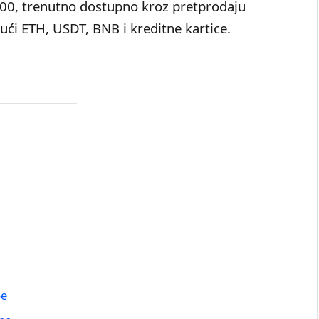
0, trenutno dostupno kroz pretprodaju
ući ETH, USDT, BNB i kreditne kartice.
be