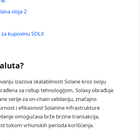
ene
lana sloja 2
č za kupovinu SOLX
valuta?
vanju izazova skalabilnosti Solane kroz svoju
zgrađena sa rollup tehnologijom, Solaxy obrađuje
ane serije za on-chain validaciju, značajno
nost i efikasnost Solanine infrastrukture
šenje omogućava brže brzine transakcija,
st tokom vrhunskih perioda korišćenja.