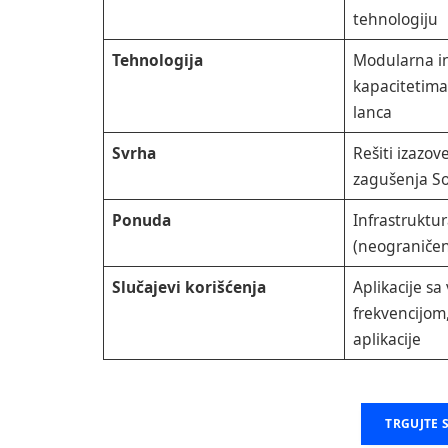
tehnologiju
Tehnologija
Modularna in
kapacitetim
lanca
Svrha
Rešiti izazove
zagušenja S
Ponuda
Infrastruktu
(neograničen
Slučajevi korišćenja
Aplikacije sa
frekvencijom,
aplikacije
TRGUJTE 