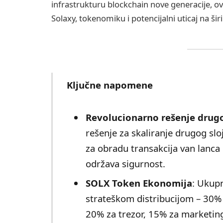
infrastrukturu blockchain nove generacije, o
Solaxy, tokenomiku i potencijalni uticaj na šir
Ključne napomene
Revolucionarno rešenje drugo
rešenje za skaliranje drugog sloj
za obradu transakcija van lanca
održava sigurnost.
SOLX Token Ekonomija
: Ukup
strateškom distribucijom – 30% 
20% za trezor, 15% za marketing 