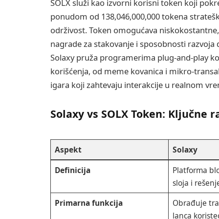
SOLX služi kao izvorni korisni token koji po
ponudom od 138,046,000,000 tokena strateški
održivost. Token omogućava niskokostantne,
nagrade za stakovanje i sposobnosti razvoja 
Solaxy pruža programerima plug-and-play ko
korišćenja, od meme kovanica i mikro-transak
igara koji zahtevaju interakcije u realnom vr
Solaxy vs SOLX Token: Ključne r
Aspekt
Solaxy
Definicija
Platforma bl
sloja i rešenj
Primarna funkcija
Obrađuje tra
lanca koriste