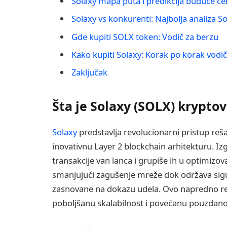
Solaxy mapa puta i predikcija buduće c
Solaxy vs konkurenti: Najbolja analiza So
Gde kupiti SOLX token: Vodič za berzu
Kako kupiti Solaxy: Korak po korak vodi
Zaključak
Šta je Solaxy (SOLX) krypto
Solaxy
predstavlja revolucionarni pristup reša
inovativnu Layer 2 blockchain arhitekturu. I
transakcije van lanca i grupiše ih u optimizov
smanjujući zagušenje mreže dok održava sigur
zasnovane na dokazu udela. Ovo napredno re
poboljšanu skalabilnost i povećanu pouzdano