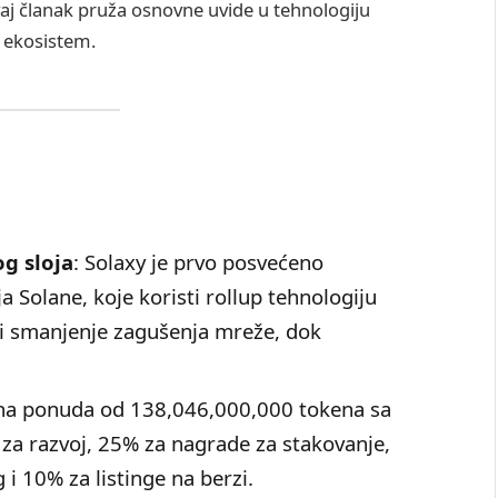
vaj članak pruža osnovne uvide u tehnologiju
i ekosistem.
g sloja
: Solaxy je prvo posvećeno
a Solane, koje koristi rollup tehnologiju
 i smanjenje zagušenja mreže, dok
na ponuda od 138,046,000,000 tokena sa
za razvoj, 25% za nagrade za stakovanje,
i 10% za listinge na berzi.