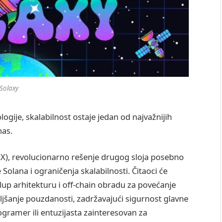
Solaxy
ogije, skalabilnost ostaje jedan od najvažnijih
nas.
LX), revolucionarno rešenje drugog sloja posebno
Solana i ograničenja skalabilnosti. Čitaoci će
ollup arhitekturu i off-chain obradu za povećanje
ljšanje pouzdanosti, zadržavajući sigurnost glavne
rogramer ili entuzijasta zainteresovan za