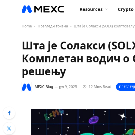
Resources
Crypto 
Home
Прегледи токена
Шта је Солакси (SOLX) криптовал
-
-
Шта је Солакси (SOL
Комплетан водич о 
решењу
MEXC Blog
јул 9, 2025
12 Mins Read
ПРЕГЛЕД