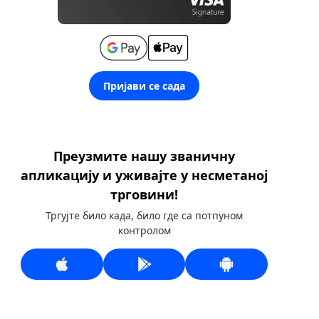
Пријави се сада
Преузмите нашу званичну
апликацију и уживајте у несметаној
трговини!
Тргујте било када, било где са потпуном
контролом