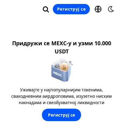
Региструј се
Придружи се MEXC-у и узми 10.000
USDT
Уживајте у најпопуларнијим токенима,
свакодневним аирдроповима, изузетно ниским
накнадама и свеобухватној ликвидности
Региструј се