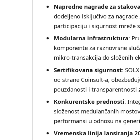
Napredne nagrade za stakov
dodeljeno isključivo za nagrade 
participaciju i sigurnost mreže 
Modularna infrastruktura
: Pr
komponente za raznovrsne sluča
mikro-transakcija do složenih eko
Sertifikovana sigurnost
: SOLX
od strane Coinsult-a, obezbeđuju
pouzdanosti i transparentnosti 
Konkurentske prednosti
: Int
složenost međulančanih mostova
performansi u odnosu na generi
Vremenska linija lansiranja 2