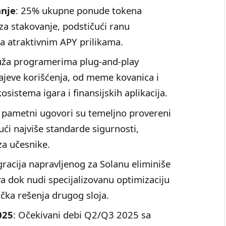
anje
: 25% ukupne ponude tokena
za stakovanje, podstičući ranu
sa atraktivnim APY prilikama.
uža programerima plug-and-play
jeve korišćenja, od meme kovanica i
sistema igara i finansijskih aplikacija.
 pametni ugovori su temeljno provereni
ći najviše standarde sigurnosti,
za učesnike.
egracija napravljenog za Solanu eliminiše
 dok nudi specijalizovanu optimizaciju
čka rešenja drugog sloja.
025
: Očekivani debi Q2/Q3 2025 sa