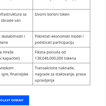
frastruktura sa
Izvorni korisni token
a obrade van
 skalabilnosti i
Pokretati ekonomski model i
olane
podsticati participaciju
ra mreže
Fiksna ponuda od
i kapacitet)
138,046,000,000 tokena
 visokom
Transakcione naknade,
 igre, finansijske
nagrade za stakovanje, prava
upravljanja
SOLAXY ODMAH!