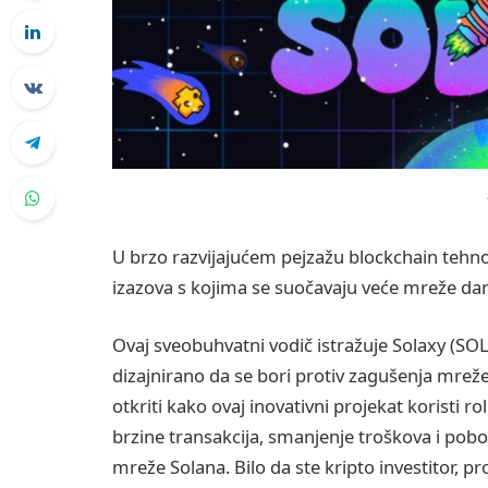
U brzo razvijajućem pejzažu blockchain tehnol
izazova s kojima se suočavaju veće mreže da
Ovaj sveobuhvatni vodič istražuje Solaxy (SO
dizajnirano da se bori protiv zagušenja mreže 
otkriti kako ovaj inovativni projekat koristi r
brzine transakcija, smanjenje troškova i pobo
mreže Solana. Bilo da ste kripto investitor, p