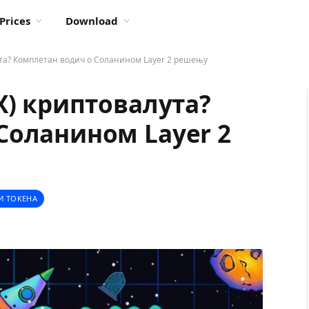
Prices
Download
ута? Комплетан водич о Соланином Layer 2 решењу
X) криптовалута?
Соланином Layer 2
И ТОКЕНА