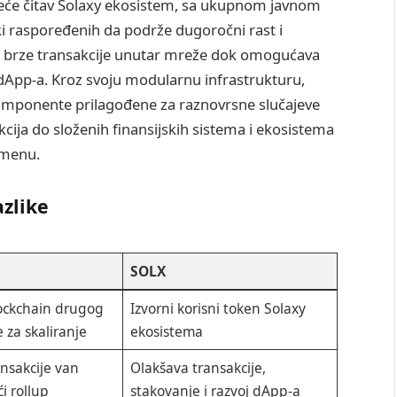
kreće čitav Solaxy ekosistem, sa ukupnom javnom
 raspoređenih da podrže dugoročni rast i
 brze transakcije unutar mreže dok omogućava
dApp-a. Kroz svoju modularnu infrastrukturu,
mponente prilagođene za raznovrsne slučajeve
cija do složenih finansijskih sistema i ekosistema
emenu.
azlike
SOLX
ockchain drugog
Izvorni korisni token Solaxy
e za skaliranje
ekosistema
nsakcije van
Olakšava transakcije,
ći rollup
stakovanje i razvoj dApp-a