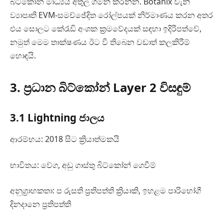
බිට්කෝන් මාධ්‍යය අතුල ගමන් කරන්න. Botanix වැනි
ව්‍යාපෘති EVM-සමච්ඡේදිත රෝල්පයක් නිර්මාණය කරන අතර
එය සොලට කේරැඩි අංශක ක්‍රමවේදයක් සඳහා ඉදිරිපත්වේ,
නමුත් මෙම තාක්ෂණය ඊට වී තිබෙන වඩාත් කලකිරීම්
හොඳයි.
3. ප්‍රධාන බිට්කෝන් Layer 2 විසඳුම්
3.1 Lightning ජාලය
ආරම්භය: 2018 සිට ක්‍රියාත්මකයි
භාවිතය: වේග, අඩු ගාස්තු බිට්කෝන් ගෙවීම්
අනුග්‍රාහකතා: ප රුසති ප්‍රතිපත්ති ක්‍රියාකි, ඉහළම පාරිභෝගී
දිනදානෙ ප‍්‍රතිපත්ති