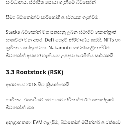
සංවිධානය, ස්ථාපිත සොයා ගැනීමේ බිට්කෝන්
සීමා: බිට්කෝන්ට පාරිභෝගී ආදර්ශයක ගැන්වීම.
Stacks බිට්කෝන් මත සකසනු ලබන ස්මාර්ට් කොන්ත්‍රාත්
සාකච්ඡා වන අතර, DeFi යෙදුම් නිර්මාණය කරයි, NFTs හා
ක‍්‍රමිතාය හේතුවෙනා. Nakamoto යාවත්කාලීන කිරීම
බිට්කෝන් අවසන් හැකියාව උපදවා පාරමිතිය සාර්ථකයි.
3.3 Rootstock (RSK)
ආරම්භය: 2018 සිට ක්‍රියාත්මකයි
භාවිතය: එතෙරියම් සමඟ සමන්විත ස්මාර්ට් කොන්ත්‍රාත්
බිට්කෝන් මත
අනුග්‍රාහකතා: EVM ගැලපීම, බිට්කෝන් මයින්නර් ආරක්ෂාව