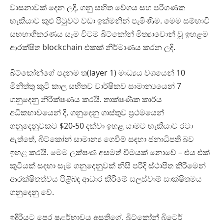
වාසනාවක් දෙන ලදී, ගනු සහිත වේගය සහ පරිගණක
හැකියාව කුළු පිටුවට වඩා ඉක්මනින් පැමිණීම. මෙම සම්භාවි
සහභාගීකරණය සෑම විටම බිට්කෝන් මිත්‍යාවොන් වූ ඉහළම
ආරක්ෂිත blockchain එකක් නිර්මාණය කරන ලදි.
බිට්කෝන්ගේ පදනම ත(layer 1) මාධ්‍යය වශයෙන් 10
මිනිත්තු කුටි කාල සහිතව වාර්ෂිකව සාමාන්‍යයෙන් 7
ගනුදෙනු නිරීක්ෂණය කරයි. තාක්ෂණික කාර්ය
අධිකභාවයෙන් දී, ගනුදෙනු ගාස්තුව ප්‍රථමයෙන්
ගනුදෙනුවකට $20-50 දක්වා ඉහළ යාමට හැකියාව රටා
ඇත්තේ, බිට්කෝන් සාමාන්‍ය ගෙවීම් සඳහා ජනාධිපති බව
ඉහළ කරයි. මෙම ලක්ෂණ අසමත් වීමයක් නොවේ – එය එක්
කුටියක් සඳහා සෑම ගනුදෙනුවක් නිසි පරිදි ස්ථාපිත කිරීමෙන්
ආරක්ෂිතත්වය පිළිබඳ ආධාර කිරීමේ සලස්වාම් සාක්ෂිතමය
ගනුදෙනු වේ.
ඉදිරියට පෙර ෂළර්භාවය අසතිගේ, බිට්කෝන් බිටෙර්