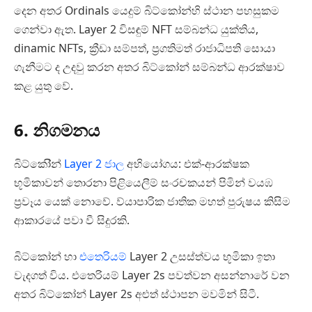
දෙන අතර Ordinals යෙදුම් බිට්කෝන්හි ස්ථාන පහසුකම
ගෙන්වා ඇත. Layer 2 විසඳුම් NFT සම්බන්ධ යුක්තිය,
dinamic NFTs, ක්‍රීඩා සම්පත්, ප්‍රගතිමත් රාජාධිපති සොයා
ගැනීමට ද උදවු කරන අතර බිට්කෝන් සම්බන්ධ ආරක්ෂාව
කළ යුතු වේ.
6. නිගමනය
බිට්කෝින්
Layer 2 ජාල
අභියෝගය: එක්-ආරක්ෂක
භූමිකාවන් තොරනා පිළියෙලීම් සංරචකයන් පිමින් වයඹ
ප්‍රවෑය යෙක් නොවේ. ව්යාපාරික ජාතික මහත් පුරුෂය කිසිම
ආකාරයේ පවා වී සිදුරකි.
බිට්කෝන් හා
එතෙරියම්
Layer 2 උසස්ත්වය භූමිකා ඉතා
වැදගත් විය. එතෙරියම් Layer 2s පවත්වන අසන්නාරේ වන
අතර බිට්කෝන් Layer 2s අළුත් ස්ථාපන මවමින් සිටී.