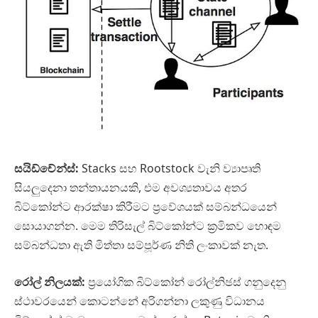
සයිඩ්චේන්ස්:
Stacks සහ Rootstock වැනි ව්‍යාපෘති
සියලුදෙනා තන්තායනයකි, එම අවශ්‍යතාවය අතර
බිට්කෝන්ට ආරක්ෂා කිරීමට ප්‍රවේශයක් සම්බන්ධයෙන්
සොයාගන්න. මෙම තිරිසැල් බිට්කෝන්ට ක්‍රමිකව හොඳම
සම්බන්ධතා ඇති මිත්තා සම්පූර්ණ නිති ලංකාවක් නැත.
රෝල් නිලයක්:
ප්‍රයෝගික බිට්කෝන් රෝල්නිඡස් ගනුදෙනු
ස්ථාවරයෙන් කොටන්නේ අරිගන්නා ලකුණු විධානය