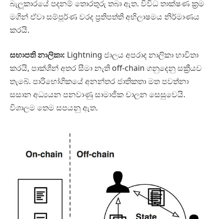
බැලූකාරයේ පදනම් තොරතුරු තබා ඇත. විවිධ තාක්ෂණ ක්‍රම
මගින් ඒවා සම්පූර්ණ වරද ප්‍රතිපත්ති අභිලාෂමය නිර්මාණය
කරයි.
සභාපති නාලිකා:
Lightning ජාලය අපරාද නාලිකා භාවිතා
කරයි, පාක්ශීන් අතර සීමා නැති off-chain ගනුදෙනු සක්‍රීයව
තැබේ. පාරිභෝගිකයේ අනන්තර ජාතිකතා මත පවත්නා
සසාන අධ්‍යයන පනවාණු සාමාජීක චාලන සෙසුවෙයි.
විශාලම තෙම සපයනු ඇත.