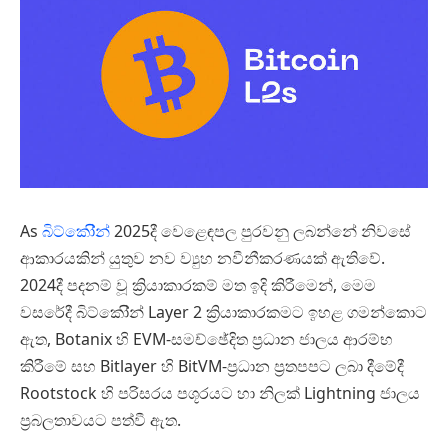
As
බිට්කෝින්
2025දී වෙළෙඳපල පුරවනු ලබන්නේ නිවසේ
ආකාරයකින් යුතුව නව ව්‍යුහ නවීනීකරණයක් ඇතිවේ.
2024දී පදනම් වූ ක්‍රියාකාරකම් මත ඉදි කිරීමෙන්, මෙම
වසරේදී බිට්කෝින් Layer 2 ක්‍රියාකාරකමට ඉහළ ගමන්කොට
ඇත, Botanix හි EVM-සමච්ඡේදිත ප්‍රධාන ජාලය ආරම්භ
කිරීමේ සහ Bitlayer හි BitVM-ප්‍රධාන ප‍්‍රතපපට ලබා දීමේදී
Rootstock හි පරිසරය පශූරයට හා නිලක් Lightning ජාලය
ප්‍රබලතාවයට පත්වී ඇත.