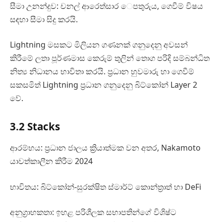
සීමා උනන්දුව: චනල් ආරෙත්සාර ෙපතුරුය, ගෙවීම් විෂය
සඳහා සීමා සිදු කරයි.
Lightning මසකට මිලියන ගණනක් ගනුදෙනු අවසන්
කිරීමේ ලතා පූර්ණමාස කෙරුම් තුලින් තොග පරිදි සම්බන්ධිත
නිත්‍ය නිධානය භාවිතා කරයි. ප්‍රධාන හුවමාරු හා ගෙවීම්
සකසමිත් Lightning ප්‍රධාන ගනුදෙනු බිට්කෝන් Layer 2
වේ.
3.2 Stacks
ආරම්භය: ප්‍රධාන ජාලය ක්‍රියාත්මක වන අතර, Nakamoto
යාවත්කාලීන කිරීම 2024
භාවිතය: බිට්කෝන්-සුරක්ෂිත ස්මාර්ට් කොන්ත්‍රාත් හා DeFi
අනුග්‍රාහකතා: ඉහළ පරිශීලක සභාපතින්ගේ විශිෂ්ට