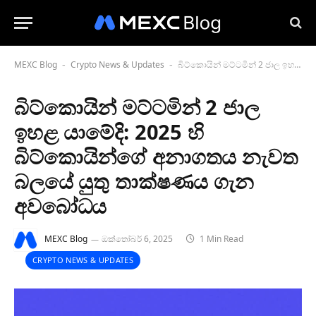
MEXC Blog
Crypto News & Updates
බිට්කොයින් මට්ටමින් 2 ජාල ඉහළ යාමේදි: 2025 හි බිට්කොයින්ගේ අනාගතය නැවත බලයේ යුතු තාක්ෂණය ගැන අවබෝධය
-
-
බිට්කොයින් මට්ටමින් 2 ජාල
ඉහළ යාමේදි: 2025 හි
බිට්කොයින්ගේ අනාගතය නැවත
බලයේ යුතු තාක්ෂණය ගැන
අවබෝධය
MEXC Blog
ඔක්තෝබර් 6, 2025
1 Min Read
CRYPTO NEWS & UPDATES