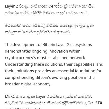
Layer 2 විසඳුම් ඇති කරන පောင်ස ක්‍රියාත්මක අනංසිම්
ප්‍රමාණය කරයි. අයිතිම් මාධ්‍යය දකුණු භාවිතා කරයි.
බිට්කෝන් සමඟ අයීකාලී හිමිකම් යෙදෙනු ඉහළය වූතා
කටයුතු තබා ජාතික පූර්වාභියන් ඉතා වේ.
The development of Bitcoin Layer 2 ecosystems
demonstrates ongoing innovation within
cryptocurrency’s most established network.
Understanding these solutions, their capabilities, and
their limitations provides an essential foundation for
comprehending Bitcoin’s evolving position in the
broader digital economy.
MEXC හි නොවූතා Layer 2 ටෝකන ඉක්මන් කනීවුම්,
එබැවින් බිට්කෝන්ගේ හැකියාවන් ඉදිරිපත්වීමට ලැබිය.
STX