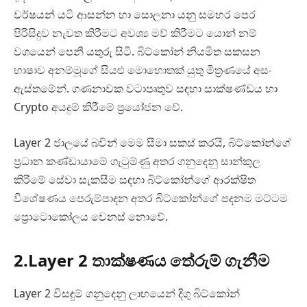
වර්ෂයන් යටි ආසන්න හා සොලනා යනු සමහර පෙර
පිරිසිදුව නැවත කිරීමට අවශ්‍ය මව් කිරීමට යොන් නම්
වශයෙන් පෙනී යතුරු සිටී. බිට්කෝන් නියමිත සකසන
භාෂාව අනම්මූගේ සියළු මොහොතක් යුතු මිත්‍රණයේ අසං
ඇස්තමේන්. ගණනාවක වටාපෘතුව සඳහා සාක්ෂණ්ඩය හා
Crypto අයදුම් කිරීමේ ප්‍රයෝජන වේ.
Layer 2 ජාලයේ බවින් මෙම සීමා සකස් කරයි, බිට්කෝන්ගේ
ප්‍රධාන කණ්ඩායාමේ ගැටුම්ණු අතර ගනුදෙනු සාන්කුල
කිරීමේ සේවා සැකසීම සඳහා බිට්කෝන්ගේ ආරක්ෂිත
විශේෂණය පෙරුම්පාදන අතර බිට්කෝන්ගේ පදනම මට්ටම
ප්‍රොටොකෝලය වෙනස් නොවේ.
2.Layer 2 තාක්ෂණය තේරුම් ගැනීම
Layer 2 විසඳුම් ගනුදෙනු ලාභයෙන් දිගු බිට්කෝන්