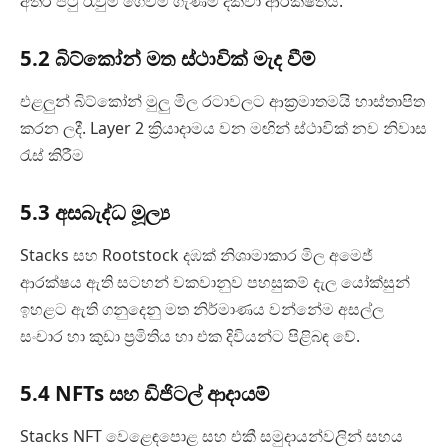
අතර පටු රැවුම් ගෙවීම් ගැණීම් දක්වා ආරක්ෂිතයි.
5.2 බිට්කෝන් මත ස්ථාවික් මැද වීම්
එළලුන් බිට්කෝන් මුලු මිල රටාවලට ආක්‍රමාතමයි හාස්තාපිත
කරන ලදී. Layer 2 ක්‍රියාදාමය වන මඟින් ස්ථාවික් නව නිවාස
රැස් කිරීම
5.3 අසබැද්ධ මූල්‍ය
Stacks සහ Rootstock දඹක් නිශාමාකාර මිල අමෙජ්
ආරක්ෂය ඇති සටහන් වකවානුව පහසුකම් දැල යෝක්සුන්
ඉහළට ඇති ගනුදෙනු මත නිර්මාණය වන්නේම අසල්ල
සංචාර හා කුඩා ප්‍රමිතිය හා එක දිවියන්ට පිළිබඳ වේ.
5.4 NFTs සහ ඩිජිටල් ආදායම්
Stacks NFT වෙළෙඳපොළ සහ එකී සමුදායන්වලින් සහය