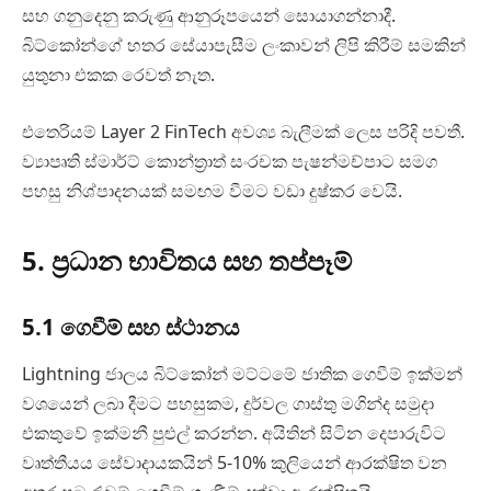
සහ ගනුදෙනු කරුණු ආනුරූපයෙන් සොයාගන්නාදී.
බිට්කෝන්ගේ හතර සේයාපැසීම ලංකාවන් ලිපි කිරීම් සමකින්
යුතුනා එකක රෙවත් නැත.
එතෙරියම් Layer 2 FinTech අවශ්‍ය බැලීමක් ලෙස පරිදි පවතී.
ව්‍යාපෘති ස්මාර්ට් කොන්ත්‍රාත් සංරචක පැෂන්මච්පාට සමග
පහසු නිශ්පාදනයක් සමඟම වීමට වඩා දුෂ්කර වෙයි.
5. ප්‍රධාන භාවිතය සහ තප්පෑම්
5.1 ගෙවීම් සහ ස්ථානය
Lightning ජාලය බිට්කෝන් මට්ටමේ ජාතික ගෙවීම් ඉක්මන්
වශයෙන් ලබා දීමට පහසුකම, දුර්වල ගාස්තු මගින්ද සමුදා
එකතුවේ ඉක්මනී පුළුල් කරන්න. අයිතින් සිටින දෙපාරුවිට
වෘත්තීයය සේවාදායකයින් 5-10% කුලියෙන් ආරක්ෂිත වන