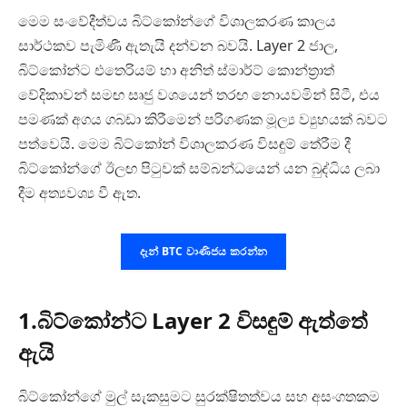
මෙම සංවේදීත්වය බිට්කෝන්ගේ විශාලකරණ කාලය
සාර්ථකව පැමිණී ඇතැයි දන්වන බවයි. Layer 2 ජාල,
බිට්කෝන්ට එතෙරියම් හා අනිත් ස්මාර්ට් කොන්ත්‍රාත්
වේදිකාවන් සමඟ සෘජු වශයෙන් තරඟ නොයවමින් සිටී, එය
පමණක් අගය ගබඩා කිරීමෙන් පරිගණක මූල්‍ය ව්‍යුහයක් බවට
පත්වෙයි. මෙම බිට්කෝන් විශාලකරණ විසඳුම් තේරීම දී
බිට්කෝන්ගේ ඊලඟ පිටුවක් සම්බන්ධයෙන් යන බුද්ධිය ලබා
දීම අත්‍යවශ්‍ය වී ඇත.
දැන් BTC වාණිජය කරන්න
1.බිට්කෝන්ට Layer 2 විසඳුම් ඇත්තේ
ඇයි
බිට්කෝන්ගේ මුල් සැකසුමට සුරක්ෂිතත්වය සහ අසංගතකම