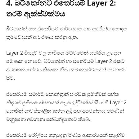
4. බිට්කෝන්ට එතෙරියම් Layer 2:
තරම් ඇක්ස්මක්මය
බිට්කෝන් සහ එතෙරියම් මාර්ග සාමාන්‍ය අසතීන්ට හොඳම
ක්‍රමවේදයක් ආවරණය කරනු ඇත.
Layer 2 විසඳුම් වල භාවිතය මට්ටමෙන් යුක්තිය උදෙසා
පමණක් නොවේ. බිට්කෝන් හා එතෙරියම් Layer 2 එකට
අධ්‍යාතනයාත්වය තිබෙන නිසා සමාන්‍යත්වයෙන් වෙනස්ව
සිටී.
එතෙරියම් ස්මාර්ට් කොන්ත්‍රාත් සංරචක ප්‍රමිතීමක් සහිත
නිදහස් ප්‍රතිසංයෝජනයක් ලෙස ඉදිරිපත්වෙයි. එහි Layer 2
යොතින් යාවත්කාලීන කරන ලදී සහ අසථන්නය පමණින්
මනුෂ්‍යතා අවශ්‍යතා සත්බන්දුකොට තිබේ.
එතෙරියම් රෝල්පය ගනුදෙනු පිණිස ආකාරයෙන් කළහීම