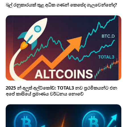
බුල් රනුකාරයක් තුළ අධික ගණන් කෙසේද ගැලවෙන්නේද?
2025 න් අලුත් අල්ට්කෝඩ්: TOTAL3 නව ප්‍රථමිකයන්ට එන
අපේ කාසියේ ප්‍රමාණය වර්ධනය නොවේ