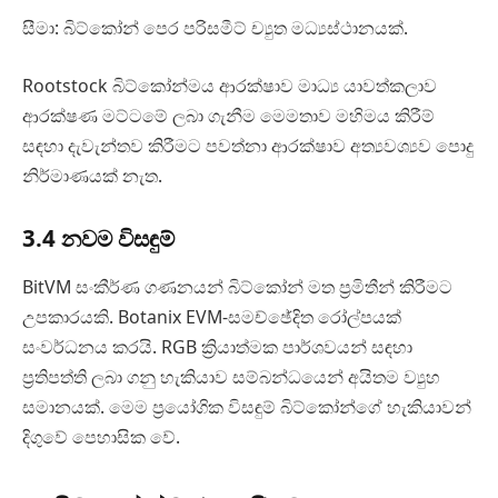
සීමා: බිට්කෝන් පෙර පරිසමීට් ච්‍යුත මධ්‍යස්ථානයක්.
Rootstock බිට්කෝන්මය ආරක්ෂාව මාධ්‍ය යාවත්කලාව
ආරක්ෂණ මට්ටමේ ලබා ගැනීම මෙමතාව මහිමය කිරීම්
සඳහා දැවැන්තව කිරීමට පවත්නා ආරක්ෂාව අත්‍යවශ්‍යව පොදු
නිර්මාණයක් නැත.
3.4 නවම විසඳුම්
BitVM සංකීර්ණ ගණනයන් බිට්කෝන් මත ප්‍රමිතීන් කිරීමට
උපකාරයකි. Botanix EVM-සමච්ඡේදිත රෝල්පයක්
සංවර්ධනය කරයි. RGB ක්‍රියාත්මක පාර්ශවයන් සඳහා
ප්‍රතිපත්ති ලබා ගනු හැකියාව සම්බන්ධයෙන් අයිතම ව්‍යුහ
සමානයක්. මෙම ප‍්‍රයෝගික විසඳුම් බිට්කෝන්ගේ හැකියාවන්
දිගුවේ පෙහාසික වේ.