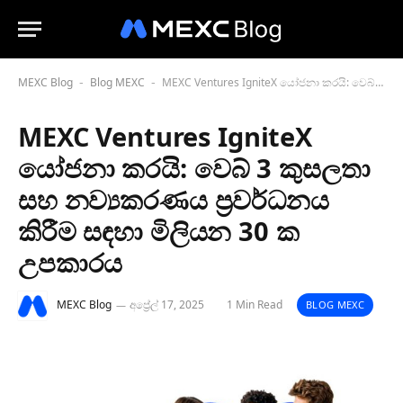
MEXC Blog
Blog MEXC
MEXC Ventures IgniteX යෝජනා කරයි: වෙබ් 3 කුසලතා සහ නව්‍යකරණය ප්‍රවර්ධනය කිරීම සඳහා මිලියන 30 ක උපකාරය
-
-
MEXC Ventures IgniteX
යෝජනා කරයි: වෙබ් 3 කුසලතා
සහ නව්‍යකරණය ප්‍රවර්ධනය
කිරීම සඳහා මිලියන 30 ක
උපකාරය
MEXC Blog
අප්‍රේල් 17, 2025
1 Min Read
BLOG MEXC