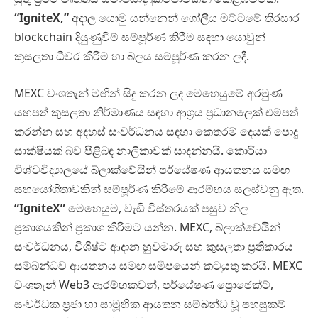
“IgniteX,”
අදාල යොමු යන්නෙන් ගෝලීය මට්ටමේ තිරසාර
blockchain දියුණුවීම් සම්පූර්ණ කිරීම සඳහා යොවුන්
කුසලතා ධීවර කිරිම හා බලය සම්පූර්ණ කරන ලදී.
MEXC වංශතැන් මඟින් සිදු කරන ලද මෙහෙයුමේ අරමුණ
යහපත් කුසලතා නිර්මාණය සඳහා ආශ්‍රය ප්‍රධානලෙක් එම්පත්
කරන්න සහ අදහස් සංවර්ධනය සඳහා කෙතරම් දෙයක් පොදු
සාක්ෂියක් බව පිළිබඳ නාලිකාවක් සාදන්නයි. කොරියා
විශ්වවිද්‍යාලයේ බ්ලාක්චේයින් පර්යේෂණ ආයතනය සමඟ
සහයෝගිතාවකින් සම්පූර්ණ කිරීමේ ආරම්භය සලස්වනු ඇත.
“IgniteX”
මෙහෙයුම, වැඩි විස්තරයක් පසුව නිල
ප්‍රකාශයකින් ප්‍රකාශ කිරීමට යන්න. MEXC, බ්ලාක්චේයින්
සංවර්ධනය, විශිෂ්ට ආදාන හුවමාරු සහ කුසලතා ප්‍රතිකාරය
සම්බන්ධව ආයතනය සමඟ සමීපයෙන් කටයුතු කරයි. MEXC
වංශතැන් Web3 ආරම්භකවන්, පර්යේෂණ ප්‍රොජෙක්ට්,
සංවර්ධක ප්‍රජා හා සාමූහික ආයතන සම්බන්ධ වූ පහසුකම්