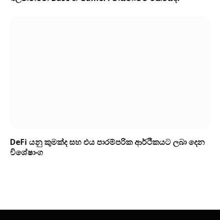
DeFi යනු කුමක්ද සහ එය පාරම්පරික ආර්ථිකයට ලබා දෙන
විශේෂාංග