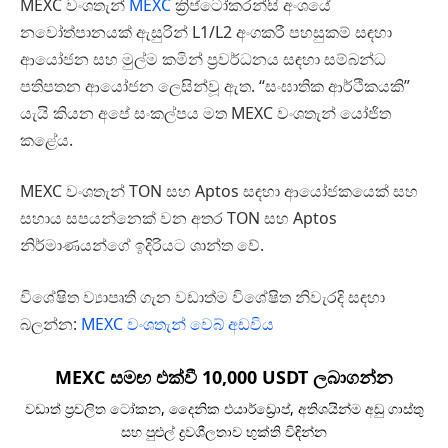
MEXC වංශතැන්
MEXC
ක්‍රිප්ටෝකරන්සි අංශයේ
නවෝත්පානයක් ඇසුරින් L1/L2 අංගකරී පහසුකම් සඳහා
ආයෝජන සහ මුල්ම කමින් ප්‍රවර්ධනය සඳහා සම්බන්ධ
පතිපතන ආයෝජන ලෙසින්වූ ඇත. “සංඝාතික ආර්ථිකයකි”
යැයි කියන අපේ සංකල්පය මත MEXC වංශතැන් යෝජිත
කළේය.
MEXC වංශතැන් TON සහ Aptos සඳහා ආයෝජකයෙක් සහ
සහාය සපයන්නෙක් වන අතර TON සහ Aptos
නිර්මාණයන්ගේ ඉදිරියට ශාන්ත වේ.
විශේෂිත ව්‍යාපෘති ගැන වඩාත්ම විශේෂිත නිවැරදි සඳහා
බලන්න:
MEXC වංශතැන් වෙබ් අඩවිය
MEXC සමඟ එක්වී 10,000 USDT ලබාගන්න
වඩාත් ප්‍රචලිත ටෝකන, දෛනික එයාර්ඩ්‍රොප්, අතිශයින්ම අඩු ගාස්තු
සහ පුළුල් ද්‍රවශීලතාව භුක්ති විඳින්න