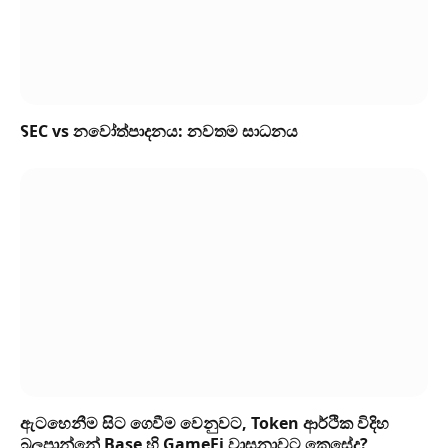
SEC vs නවෝත්පාදනය: නවතම සාධනය
ඇටහෙනීම සිට ගෙවීම වෙනුවට, Token ආර්ථික විදිහ
බලපාන්නේ Base හි GameFi වාසනාවට කෙසේද?