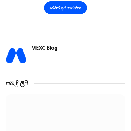
සයින් අප් කරන්න
MEXC Blog
Website
X
LinkedIn
(Twitter)
සබැඳි ලිපි