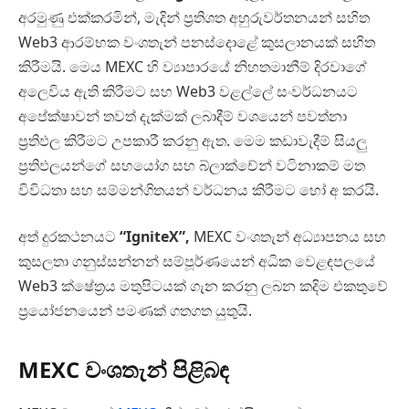
අරමුණු එක්කරමින්, මැදින් ප්‍රතිශත අහුරුවර්තනයන් සහිත
Web3 ආරම්භක වංශතැන් පනස්දොළේ කුසලානයක් සහිත
කිරීමයි. මෙය MEXC හි ව්‍යාපාරයේ නිහතමානීම් දිරවාගේ
අලෙවිය ඇති කිරීමට සහ Web3 වළල්ලේ සංවර්ධනයට
අපේක්ෂාවන් තවත් දැක්මක් ලබාදීම් වශයෙන් පවත්නා
ප්‍රතිඵල කිරීමට උපකාරී කරනු ඇත. මෙම කඩාවැදීම් සියලු
ප්‍රතිඵලයන්ගේ සහයෝග සහ බ්ලාක්චේන් වටිනාකම් මත
විවිධතා සහ සම්මන්ගිතයන් වර්ධනය කිරීමට හෝ අ කරයි.
අත් දුරකථනයට
“IgniteX”,
MEXC වංශතැන් අධ්‍යාපනය සහ
කුසලතා ගනුස්සන්නන් සම්පූර්ණයෙන් අධික වෙළඳපලයේ
Web3 ක්ෂේත්‍රය මතුපිටයක් ගැන කරනු ලබන කදිම එකතුවේ
ප්‍රයෝජනයෙන් පමණක් ගතගත යුතුයි.
MEXC වංශතැන් පිළිබඳ