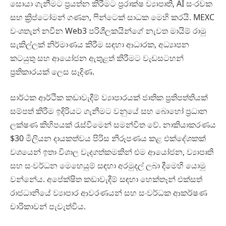
සොයා ගැනීමට ප්‍රයත්න කිරීමට ප්‍රරාක්ෂ ව්‍යාපෘති, AI සංරචක
සහ ක්‍රිප්ටෝමන් ගණන, ෆින්ටෙක් සාධක මෙහි කරයි. MEXC
වංශතැන් නවීන Web3 පරිශීලකයින්ගේ නැවත මායිම් රාමු
සැකිල්ලක් නිර්මාණය කිරීම සඳහා ආධාරක, අධ්‍යාපන
කටයුතු සහ ආයෝජන ඇතුළත් කිරීමට වැඩසටහන්
ප්‍රතිකාරයක් ලෙස සෑදිණ.
සාර්ථක ආර්ථික කඩාවැදීම් ව්‍යාපාරයක් ජාතික ප්‍රතිපත්තියක්
සම්පත් කිරීම ඉදිරියට ගැනීමට වනුයේ සහ බොහෝ ප්‍රධාන
ලක්ෂණ කිහිපයක් රැස්වීමෙන් සමන්විත වේ. නාකියාකරණය
$30 මිලියන දායකත්වය පිරිස නිරූපණය කළ එක්දේශකක්
වශයෙන් ඉතා විශාල වැදගත්කමකින් එම ආයෝජන, ව්‍යාපෘති
සහ සංවර්ධන මෙහෙයුම් සඳහා අරමුදල් ලබා දීමෙහි යොමු
වන්නේය. අපේක්ෂිත කඩාවැදීම් සඳහා හෙක්තෑන් එක්සත්
රාජධානියේ ව්‍යාපාර ආවරණයන් සහ සංවර්ධක ආකර්ෂණ
චාරිකාවන් පැවැත්වීය.