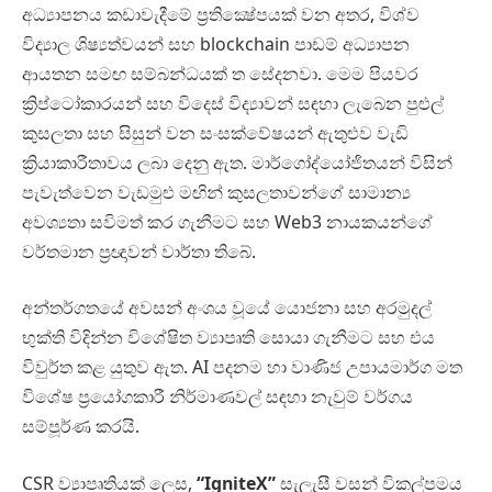
අධ්‍යාපනය කඩාවැදීමේ ප්‍රතික්‍ෂේපයක් වන අතර, විශ්ව
විද්‍යාල ශිෂ්‍යත්වයන් සහ blockchain පාඩම් අධ්‍යාපන
ආයතන සමඟ සම්බන්ධයක් ත සේදනවා. මෙම පියවර
ක්‍රිප්ටෝකාරයන් සහ විදෙස් විද්‍යාවන් සඳහා ලැබෙන පුළුල්
කුසලතා සහ සිසුන් වන සංසක්වේෂයන් ඇතුළුව වැඩි
ක්‍රියාකාරීතාවය ලබා දෙනු ඇත. මාර්ගෝද්යෝජිතයන් විසින්
පැවැත්වෙන වැඩමුළු මඟින් කුසලතාවන්ගේ සාමාන්‍ය
අවශ්‍යතා සවිමත් කර ගැනීමට සහ Web3 නායකයන්ගේ
වර්තමාන ප්‍රඥාවන් වාර්තා තිබේ.
අන්තර්ගතයේ අවසන් අංශය වූයේ යොජනා සහ අරමුදල්
භුක්ති විදින්න විශේෂිත ව්‍යාපෘති සොයා ගැනීමට සහ එය
විවුර්ත කළ යුතුව ඇත. AI පදනම හා වාණිජ උපායමාර්ග මත
විශේෂ ප්‍රයෝගකාරී නිර්මාණවල් සඳහා නැවුම් වර්ගය
සම්පූර්ණ කරයි.
CSR ව්‍යාපෘතියක් ලෙස,
“IgniteX”
සැලැසී වසන් විකල්පමය