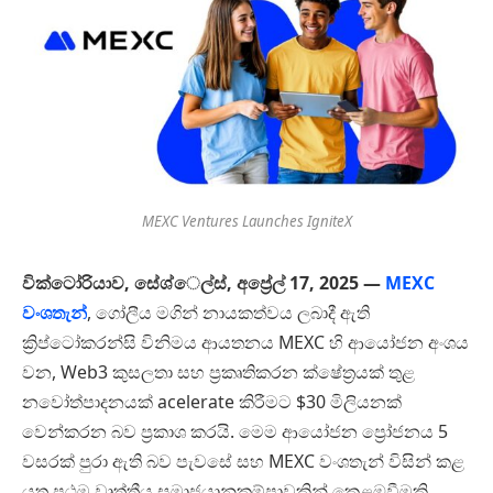
MEXC Ventures Launches IgniteX
වික්ටෝරියාව, සේශ්ෙල්ස්, අප්‍රේල්
17,
2025 —
MEXC
වංශතැන්
, ගෝලීය මගින් නායකත්වය ලබාදී ඇති
ක්‍රිප්ටෝකරන්සි විනිමය ආයතනය MEXC හි ආයෝජන අංශය
වන, Web3 කුසලතා සහ ප්‍රකෘතිකරන ක්ෂේත්‍රයක් තුළ
නවෝත්පාදනයක් acelerate කිරීමට $30 මිලියනක්
වෙන්කරන බව ප්‍රකාශ කරයි. මෙම ආයෝජන ප්‍රෝජනය 5
වසරක් පුරා ඇති බව පැවසේ සහ MEXC වංශතැන් විසින් කළ
යුතු ප්‍රථම වෘත්තීය සමාජයානුකම්පාවකින් කෙළඹවීමකි.