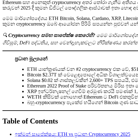
Ethereum සහ අනෙකුත් cryptocurrency අතර තෝරා ගැනීම අතිශය
කරුවන් 2025 දී කුමන ඩිජිටල් පෞද්ගලික ආස්ථාවක් ඉතා හොඳ 
මෙම මාර්ගෝපදේශය ETH Bitcoin, Solana, Cardano, XRP, Litec
කුමන cryptocurrency ඔබේ ආයෝජන පිරිමි සපයන්න පුළුවන් ය
🔍
Cryptocurrency සමඟ සාපේක්ෂ කෙරෙහි?
මෙම මාර්ගෝපදේශය E
ගිවිසුම්, DeFi පද්ධතිය, සහ වෙන්දෑහැකවලට නිරීක්ෂණය කරන
ප්‍රධාන මූල්‍යයන්
ETH යාන්ත්‍රණයක් වන #2 cryptocurrency එක වේ, $
Bitcoin $2.37T ක් වෙළෙඳපොලේ අධික විශාලත්වයෙන් 
Solana $0.02 ක් ගාස්තලවකින් 2,600+ TPS සපයයි,
Ethereum 2022 Proof of Stake පරිවර්තනය මිරිස ඉත
XRP ඉන්ටර්නැෂනල් ගෙවීම් අරමුණ කරයි පමණක් 1,500
WETH කිසිවක් නොහොත් Ethereum ට DeFi එකතුවින
බහු-cryptocurrency පැකේජ භයිගෙන් Bitcoin ගුණ සා
Table of Contents
ඉක්මන් සාපේක්ෂය: ETH vs ප්‍රධාන Cryptocurrency 2025