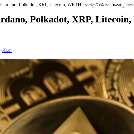
na, Cardano, Polkadot, XRP, Litecoin, WETH : සම්පූර්ණ නாணු සබැ
 Cardano, Polkadot, XRP, Lite
ලෝචන