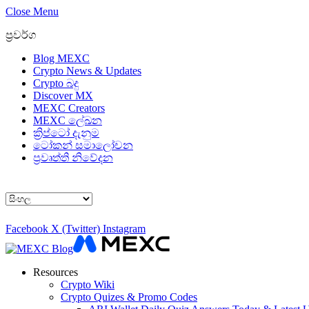
Close Menu
ප්‍රවර්ග
Blog MEXC
Crypto News & Updates
Crypto බදු
Discover MX
MEXC Creators
MEXC ලේඛන
ක්‍රිප්ටෝ දැනුම
ටෝකන් සමාලෝචන
ප්‍රවෘත්ති නිවේදන
Choose
a
language
Facebook
X (Twitter)
Instagram
Resources
Crypto Wiki
Crypto Quizes & Promo Codes