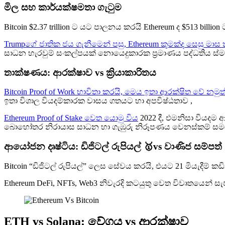
මිල සහ කාර්යක්ෂමතා ගැටුම
Bitcoin $2.37 trillion ට යට පාලනය කරයි Ethereum ද $513 bil
Trumpගේ ජාතික ජය ගැනීමෙන් පසු, Ethereum කුමක්ද සෙසු මාස ත
සාධන හැරවුම් සංකල්පයක් නොයෙදුකාරක ප්‍රමාණය පද්ධතිය ස්මාර්
තාක්ෂණය: ආරක්ෂාව vs ක්‍රියාකාරිතය
Bitcoin Proof of Work භාවිතා කරයි, මෙය ඉතා ආරක්ෂිත වේ න
ඉතා විශාල වියදම්කාරක වාසය ගතයට හා අපවිෂ්ඨතාව ,
Ethereum Proof of Stake වෙත යොමු විය
2022 දී, එමනිසා වියදම
බොහෝතර නිරායාස සාධන හා ගැඹුරු නිරූපණය වෙනස්කම් සම
ආයෝජන දෘෂ්ටිය: ඩිජිටල් රුපියල් 🥇vs වාණිජ සම්පත්
Bitcoin “ඩිජිටල් රුපියල්” ලෙස සේවය කරයි, එයට 21 මියැදීම්
Ethereum DeFi, NFTs, Web3 නිවැරදි කටයුතු වෙත විවෘතයෙන් සැප
ETH vs Solana: වේගය vs ආරක්ෂාව