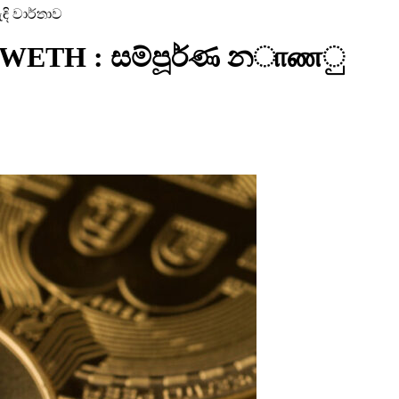
ඳි වාර්තාව
coin, WETH : සම්පූර්ණ නாணු