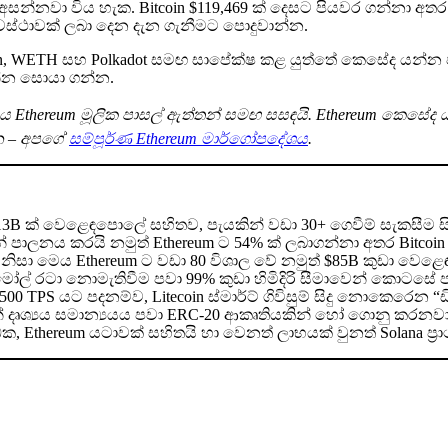
 අසන්නවා විය හැක. Bitcoin $119,469 ක් දෙසට පියවර ගන්නා අත
අවස්ථාවක් ලබා දෙන දැන ගැනීමට පොදුවාන්න.
oin, WETH සහ Polkadot සමඟ සාපේක්ෂ කළ යුත්තේ කෙසේද යන්න පැහ
න්න සොයා ගන්න.
thereum මූලික පාසල් ඇත්තන් සමඟ සසඳයි. Ethereum කෙසේද යන
්න – අපගේ
සම්පූර්ණ Ethereum මාර්ගෝපදේශය
.
513B ක් වෙළෙඳපොලේ සහිතව, පැයකින් වඩා 30+ ගෙවීම් සැකසීම සිද
පාලනය කරයි නමුත් Ethereum ට 54% ක් ලබාගන්නා අතර Bitcoin ට 
 එමනිසා මෙය Ethereum ට වඩා 80 විශාල වේ නමුත් $85B කුඩා වෙ
ා මෝල් රටා නොමැතිවීම පවා 99% කුඩා හිමිදිරි සීමාවෙන් කොටසේ 
 TPS යට පදනම්ව, Litecoin ස්මාර්ට් ගිවිසුම් සිදු නොකෙරෙන “ඩ
් දෘශ්‍යය සමාන්‍යයය පවා ERC-20 ආකෘතියකින් හෝ ගොනු කරනවා
ධක, Ethereum යටාවක් සහිතයි හා වෙනත් ලාභයක් වුනත් Solana ප්‍ර