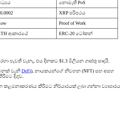
ධ්‍යය
නොමැති PoS
0.0002
XRP පරිපථය
Low
Proof of Work
ETH ආකාරයේ
ERC-20 ටෝකන්
හා පැවතී වැනැ, එය දිනකට $1.3 මිලියන ගාස්තු සාදයි.
නටනක් වැනි
DeFi
), නායකයන්ගේ නිවහන (NFT) සහ අසහ
ීමට දිගුව.
වේදන කළමනාකරණය කිරීමට නිර්යාරයක් ලබා ගන්නා ව්‍යාපාරය