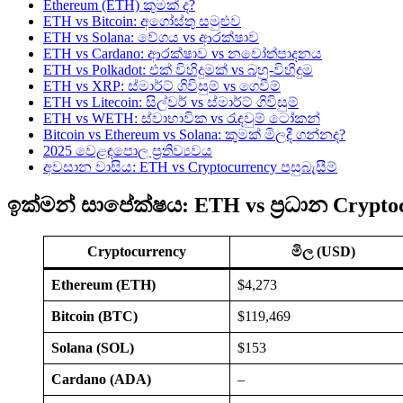
Ethereum (ETH) කුමක් ද?
ETH vs Bitcoin: අගෝස්තු සමුළුව
ETH vs Solana: වේගය vs ආරක්ෂාව
ETH vs Cardano: ආරක්ෂාව vs නවෝත්පාදනය
ETH vs Polkadot: එක් විහිදුමක් vs බහු-විහිදුම
ETH vs XRP: ස්මාර්ට් ගිවිසුම් vs ගෙවීම්
ETH vs Litecoin: සිල්වර් vs ස්මාර්ට් ගිවිසුම්
ETH vs WETH: ස්වාභාවික vs රැඳවුම් ටෝකන්
Bitcoin vs Ethereum vs Solana: කුමක් මිලදී ගන්නද?
2025 වෙළඳපොල ප්‍රතිව්‍යවය
අවසාන වාසිය: ETH vs Cryptocurrency පසුබැසීම්
ඉක්මන් සාපේක්ෂය: ETH vs ප්‍රධාන Crypto
Cryptocurrency
මිල (USD)
Ethereum (ETH)
$4,273
Bitcoin (BTC)
$119,469
Solana (SOL)
$153
Cardano (ADA)
–