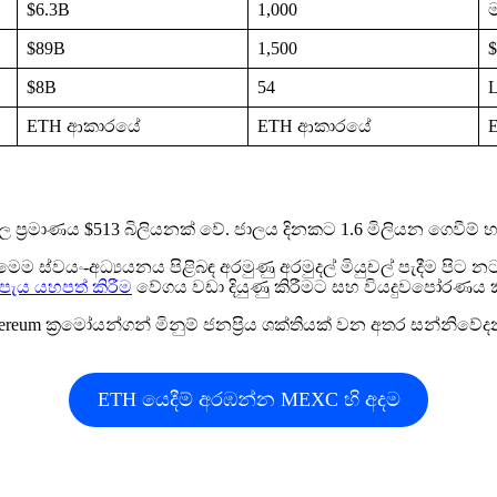
$6.3B
1,000
ම
$89B
1,500
$
$8B
54
ETH ආකාරයේ
ETH ආකාරයේ
ප්‍රමාණය $513 බිලියනක් වේ. ජාලය දිනකට 1.6 මිලියන ගෙවීම් හර
. මෙම ස්වයං-අධ්‍යයනය පිළිබඳ අරමුණු අරමුදල් මියුචල් පැදීම පිට 
පැය යහපත් කිරීම
වේගය වඩා දියුණු කිරීමට සහ වියදුවපෝරණය කිර
hereum ක්‍රමෝයන්ගන් මිනුම් ජනප්‍රිය ශක්තියක් වන අතර සන්නි
ETH යෙදීම් අරඹන්න MEXC හි අදම