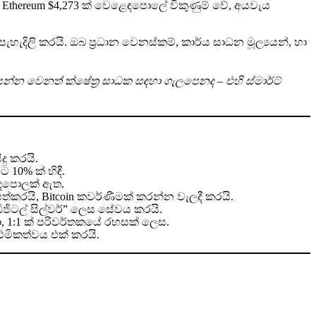
ර Ethereum $4,273 ක් වෙළෙඳපොලේ විකුණුම් වේ, අයවැය
ැදිලි කරයි. ඔබ ප්‍රධාන වෙනස්කම්, කාර්ය සාධන මූල්‍යයන්, හා
්න වෙනත් ක්ෂේත්‍ර සාධක සඳහා ගැලපෙනද – එහි ස්මාර්ට්
ු කරයි.
10% ක් හිඳී.
ළෙඳපොලක් ඇත.
පත්කරයි, Bitcoin කවර්ණීමක් කරන්න වැලදී කරයි.
ිජිටල් සිල්වර්” ලෙස සේවය කරයි.
, 1:1 ක් පරිවර්තකයේ රහසක් ලෙස.
ාථමිකත්වය එක් කරයි.