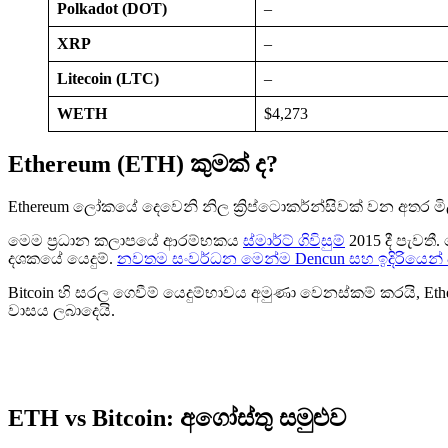
Polkadot (DOT)
–
XRP
–
Litecoin (LTC)
–
WETH
$4,273
Ethereum (ETH) කුමක් ද?
Ethereum ලෝකයේ දෙවෙනි නිල ක්‍රිප්ටොකර්න්සිවක් වන අතර මිල 
මෙම ප්‍රධාන කලාපයේ ආරම්භකය
ස්මාර්ට් ගිවිසුම්
2015 දී පැවතී
දශකයේ යෙදුම්.
නවතම සංවර්ධන මෙන්ම Dencun සහ ඉදිරියෙන් 
Bitcoin හි සරල ගෙවීම් යෙදුම්භාවය අමුණා වෙනස්කම් කරයි, Et
වාසය ලබාදෙයි.
ETH vs Bitcoin: අගෝස්තු සමුළුව