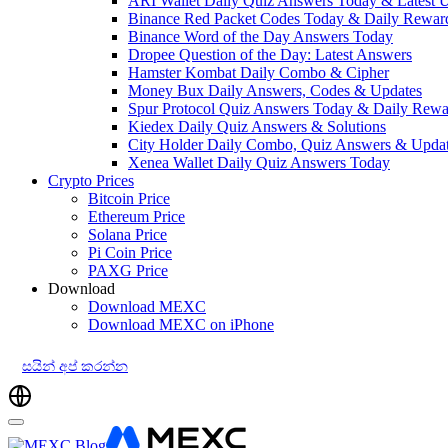
ARI Wallet Daily Quiz Answers Today & Latest 
Binance Red Packet Codes Today & Daily Rewar
Binance Word of the Day Answers Today
Dropee Question of the Day: Latest Answers
Hamster Kombat Daily Combo & Cipher
Money Bux Daily Answers, Codes & Updates
Spur Protocol Quiz Answers Today & Daily Rewa
Kiedex Daily Quiz Answers & Solutions
City Holder Daily Combo, Quiz Answers & Upda
Xenea Wallet Daily Quiz Answers Today
Crypto Prices
Bitcoin Price
Ethereum Price
Solana Price
Pi Coin Price
PAXG Price
Download
Download MEXC
Download MEXC on iPhone
සයින් අප් කරන්න