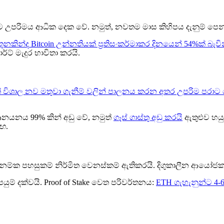
lion ට උපරිමය ආධික දෙක වේ. නමුත්, නවතම මාස කිහිපය දැනුම් පෙන
ුනකින්ද Bitcoin උන්නතියක් ප්‍රතිසංකර්මාකර දිනයෙන් 54%ක් බැව
ට් මැදුර භාවිතා කරයි.
මුත් විශාල නව මතුවා ගැනීම් වලින් පාලනය කරන අතර උපරිම පරාට
 ආනයනය 99% කින් අඩු වේ, නමුත්
ගෑස් ගාස්තු අඩු කරයි
ඇතුළුව හයු
ඟ.
 කඩිනම්ක පහසුකම් නිර්මිත වෙනස්කම් ඇතිකරයි. දිගුකාලීන ආයෝජ
යුම් දක්වයි. Proof of Stake වෙත පරිවර්තනය:
ETH ගැහැනුන්ට 4-6