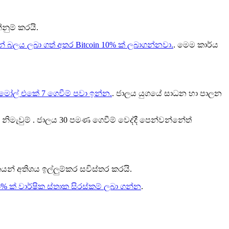
්නුම් කරයි.
ින් බලය ලබා ගත් අතර Bitcoin 10% ක් ලබාගන්නවා.
. මෙම කාර්ය
 මෝල් එකේ 7 ගෙවීම් පවා ඉන්න.
. ජාලය යුගයේ සාධන හා පාලන
 නිමැවුම් . ජාලය 30 පමණ ගෙවීම් වෙද්දී පෙන්වන්නේත්
කයන් අතිශය ඉල්ලුම්කර සවිස්තර කරයි.
% ක් වාර්ෂික ස්තාක සිරස්කම් ලබා ගන්න
.