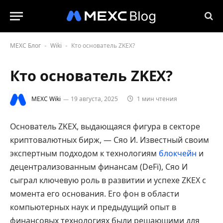
MEXC Блог
Wiki
Кто основатель ZKEX?
-
-
Кто основатель ZKEX?
MEXC Wiki
19 августа, 2025
1 мин чтения
Основатель ZKEX, выдающаяся фигура в секторе
криптовалютных бирж, — Сяо И. Известный своим
экспертным подходом к технологиям
блокчейн
и
децентрализованным финансам (DeFi), Сяо И
сыграл ключевую роль в развитии и успехе ZKEX с
момента его основания. Его фон в области
компьютерных наук и предыдущий опыт в
финансовых технологиях были решающими для