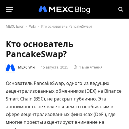
MEXC Блог
Wiki
Кто основатель PancakeSwap?
-
-
Кто основатель
PancakeSwap?
MEXC Wiki
15 августа, 2025
1 мин чтения
Основатель PancakeSwap, одного из ведущих
децентрализованных обменников (DEX) на Binance
Smart Chain (BSC), не раскрыт публично. Эта
анонимность не является чем-то необычным в
сфере децентрализованных финансах (DeFi), где
многие проекты акцентируют внимание на