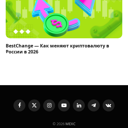
BestChange — Как меняют криптовалюту в
России в 2026
Facebook
X
Instagram
YouTube
LinkedIn
Telegram
VKontakte
(Twitter)
© 2026
MEXC