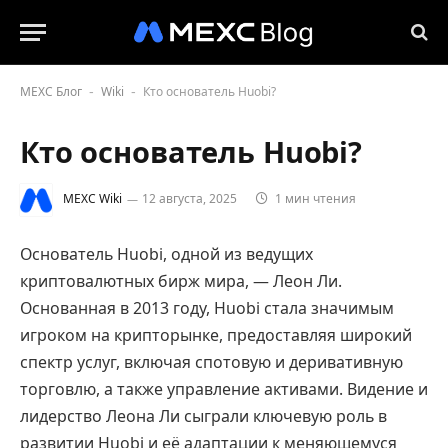
MEXC Блог
Wiki
Кто основатель Huobi?
-
-
Кто основатель Huobi?
MEXC Wiki
12 августа, 2025
1 мин чтения
Основатель Huobi, одной из ведущих
криптовалютных бирж мира, — Леон Ли.
Основанная в 2013 году, Huobi стала значимым
игроком на крипторынке, предоставляя широкий
спектр услуг, включая спотовую и деривативную
торговлю, а также управление активами. Видение и
лидерство Леона Ли сыграли ключевую роль в
развитии Huobi и её адаптации к меняющемуся