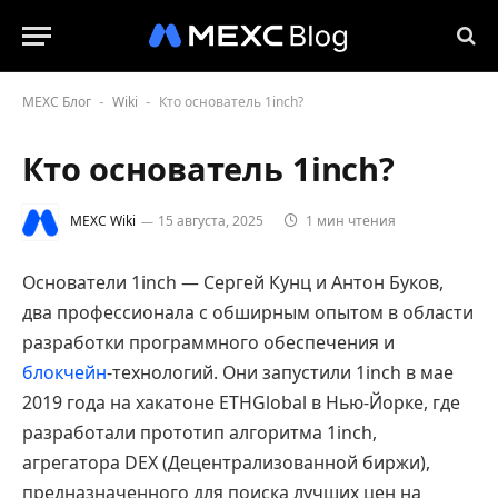
MEXC Блог
Wiki
Кто основатель 1inch?
-
-
Кто основатель 1inch?
MEXC Wiki
15 августа, 2025
1 мин чтения
Основатели 1inch — Сергей Кунц и Антон Буков,
два профессионала с обширным опытом в области
разработки программного обеспечения и
блокчейн
-технологий. Они запустили 1inch в мае
2019 года на хакатоне ETHGlobal в Нью-Йорке, где
разработали прототип алгоритма 1inch,
агрегатора DEX (Децентрализованной биржи),
предназначенного для поиска лучших цен на