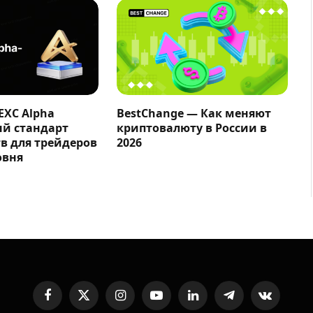
EXC Alpha
BestChange — Как меняют
ый стандарт
криптовалюту в России в
в для трейдеров
2026
овня
Facebook
X
Instagram
YouTube
LinkedIn
Telegram
VKontakte