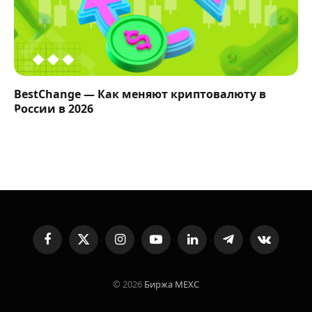
BestChange — Как меняют криптовалюту в
России в 2026
Facebook
X
Instagram
YouTube
LinkedIn
Telegram
VKontakte
(Twitter)
© 2026
Биржа MEXC