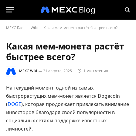
MEXC Блог
Wiki
Какая мем-монета растёт быстрее всего?
-
-
Какая мем-монета растёт
быстрее всего?
MEXC Wiki
21 августа, 2025
1 мин чтения
На текущий момент, одной из самых
быстрорастущих мем-монет является Dogecoin
(
DOGE
), которая продолжает привлекать внимание
инвесторов благодаря своей популярности в
социальных сетях и поддержке известных
личностей.