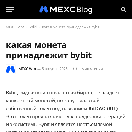
MEXC Блог
Wiki
какая монета принадлежит bybit
-
-
какая монета
принадлежит bybit
MEXC Wiki
5 августа, 2025
1 мин чтения
Bybit, видная криптовалютная биржа, не владеет
конкретной монетой, но запустила свой
собственный токен под названием
BitDAO (BIT)
.
Этот токен предназначен для поддержки операций
и экосистемы Bybit и является неотъемлемой