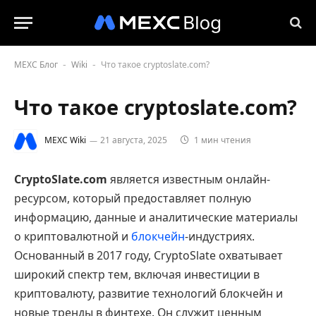
MEXC Блог
Wiki
Что такое cryptoslate.com?
-
-
Что такое cryptoslate.com?
MEXC Wiki
21 августа, 2025
1 мин чтения
CryptoSlate.com
является известным онлайн-
ресурсом, который предоставляет полную
информацию, данные и аналитические материалы
о криптовалютной и
блокчейн
-индустриях.
Основанный в 2017 году, CryptoSlate охватывает
широкий спектр тем, включая инвестиции в
криптовалюту, развитие технологий блокчейн и
новые тренды в финтехе. Он служит ценным