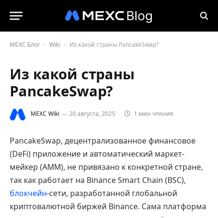
MEXC Блог
Wiki
Из какой страны PancakeSwap?
-
-
Из какой страны
PancakeSwap?
MEXC Wiki
20 августа, 2025
1 мин чтения
PancakeSwap, децентрализованное финансовое
(DeFi) приложение и автоматический маркет-
мейкер (AMM), не привязано к конкретной стране,
так как работает на Binance Smart Chain (BSC),
блокчейн
-сети, разработанной глобальной
криптовалютной биржей Binance. Сама платформа