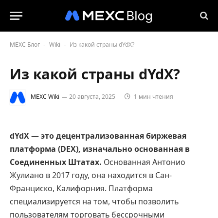
MEXC Блог
Wiki
Из какой страны dYdX?
-
-
Из какой страны dYdX?
MEXC Wiki
20 августа, 2025
1 мин чтения
dYdX — это децентрализованная биржевая
платформа (DEX), изначально основанная в
Соединенных Штатах.
Основанная Антонио
Жулиано в 2017 году, она находится в Сан-
Франциско, Калифорния. Платформа
специализируется на том, чтобы позволить
пользователям торговать бессрочными