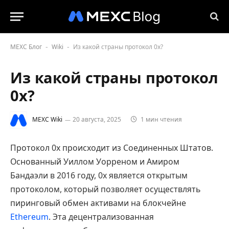
MEXC Блог
Wiki
Из какой страны протокол 0x?
-
-
Из какой страны протокол
0x?
MEXC Wiki
20 августа, 2025
1 мин чтения
Протокол 0x происходит из Соединенных Штатов.
Основанный Уиллом Уорреном и Амиром
Бандаэли в 2016 году, 0x является открытым
протоколом, который позволяет осуществлять
пиринговый обмен активами на блокчейне
Ethereum
. Эта децентрализованная