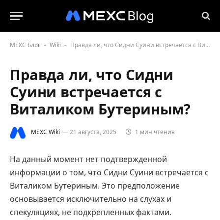
MEXC Блог
Wiki
Правда ли, что Сидни Суини встречается с Виталиком Бутериным?
-
-
Правда ли, что Сидни
Суини встречается с
Виталиком Бутериным?
MEXC Wiki
21 августа, 2025
1 мин чтения
На данный момент нет подтвержденной
информации о том, что Сидни Суини встречается с
Виталиком Бутериным. Это предположение
основывается исключительно на слухах и
спекуляциях, не подкрепленных фактами.