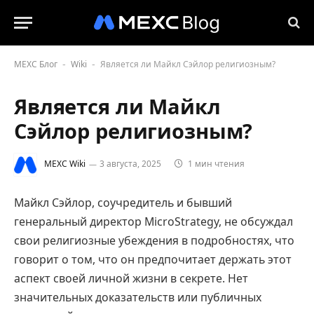
MEXC Блог
Wiki
Является ли Майкл Сэйлор религиозным?
-
-
Является ли Майкл
Сэйлор религиозным?
MEXC Wiki
3 августа, 2025
1 мин чтения
Майкл Сэйлор, соучредитель и бывший
генеральный директор MicroStrategy, не обсуждал
свои религиозные убеждения в подробностях, что
говорит о том, что он предпочитает держать этот
аспект своей личной жизни в секрете. Нет
значительных доказательств или публичных