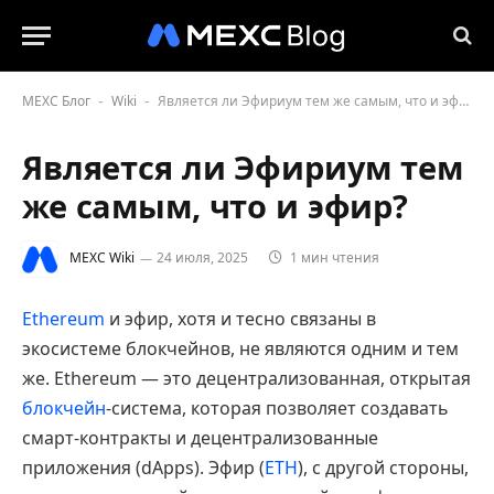
MEXC Блог
Wiki
Является ли Эфириум тем же самым, что и эфир?
-
-
Является ли Эфириум тем
же самым, что и эфир?
MEXC Wiki
24 июля, 2025
1 мин чтения
Ethereum
и эфир, хотя и тесно связаны в
экосистеме блокчейнов, не являются одним и тем
же. Ethereum — это децентрализованная, открытая
блокчейн
-система, которая позволяет создавать
смарт-контракты и децентрализованные
приложения (dApps). Эфир (
ETH
), с другой стороны,