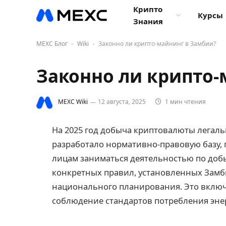
Крипто
Курсы
Знания
MEXC Блог
Wiki
Законно ли крипто-майнинг в Замбии?
-
-
Законно ли крипто-
MEXC Wiki
12 августа, 2025
1 мин чтения
На 2025 год добыча криптовалюты легаль
разработало нормативно-правовую базу
лицам заниматься деятельностью по доб
конкретных правил, установленных Зам
национального планирования. Это вклю
соблюдение стандартов потребления эне