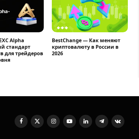
EXC Alpha
BestChange — Как меняют
ый стандарт
криптовалюту в России в
в для трейдеров
2026
овня
Facebook
X
Instagram
YouTube
LinkedIn
Telegram
VKontakte
(Twitter)