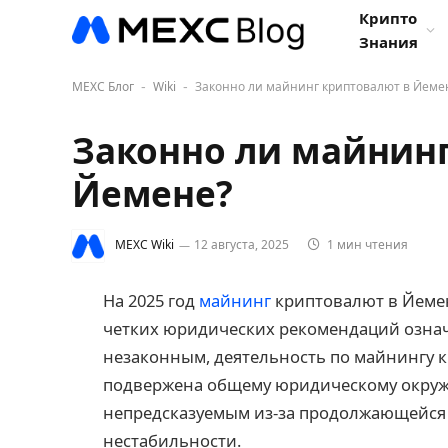
Крипто
Знания
MEXC Блог
Wiki
Законно ли майнинг криптовалют в Йеме
-
-
Законно ли майнинг
Йемене?
MEXC Wiki
12 августа, 2025
1 мин чтения
На 2025 год
майнинг
криптовалют в Йемен
четких юридических рекомендаций означае
незаконным, деятельность по майнингу к
подвержена общему юридическому окруж
непредсказуемым из-за продолжающейся
нестабильности.