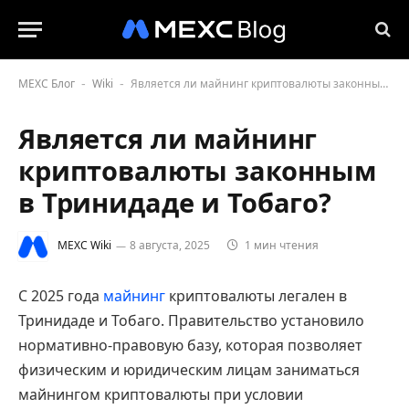
MEXC Блог
Wiki
Является ли майнинг криптовалюты законным в Тринидаде и Тобаго?
-
-
Является ли майнинг
криптовалюты законным
в Тринидаде и Тобаго?
MEXC Wiki
8 августа, 2025
1 мин чтения
С 2025 года
майнинг
криптовалюты легален в
Тринидаде и Тобаго. Правительство установило
нормативно-правовую базу, которая позволяет
физическим и юридическим лицам заниматься
майнингом криптовалюты при условии