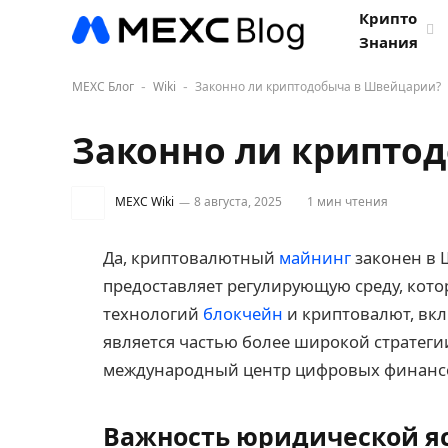
Крипто
Знания
MEXC Блог
Wiki
Законно ли криптодобыча в Швейцарии?
-
-
Законно ли крипто
MEXC Wiki
8 августа, 2025
1 мин чтения
Да, криптовалютный
майнинг
законен в 
предоставляет регулирующую среду, кот
технологий
блокчейн
и криптовалют, вкл
является частью более широкой стратег
международный центр цифровых финанс
Важность юридической я