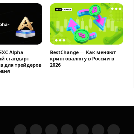
EXC Alpha
BestChange — Как меняют
ый стандарт
криптовалюту в России в
в для трейдеров
2026
овня
Facebook
X
Instagram
YouTube
LinkedIn
Telegram
VKontakte