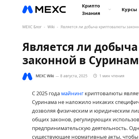
Крипто
Курсы
Знания
MEXC Блог
Wiki
Является ли добыча криптовалюты закон
-
-
Является ли добыч
законной в Суринам
MEXC Wiki
8 августа, 2025
1 мин чтения
С 2025 года
майнинг
криптовалюты являет
Суринама не наложило никаких специфич
дозволяя физическим и юридическим лиц
общих законов, регулирующих использов
предпринимательскую деятельность. Одн
существующие нормативные акты, чтобы