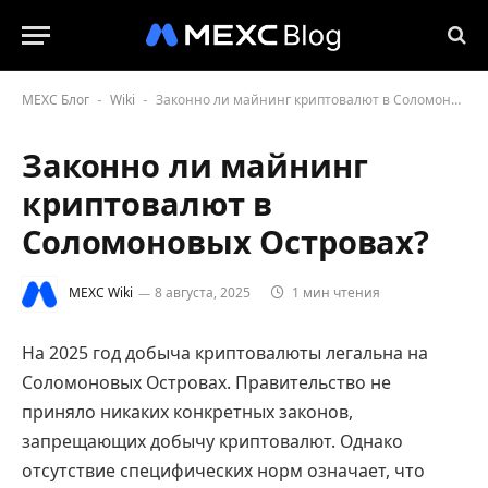
MEXC Блог
Wiki
Законно ли майнинг криптовалют в Соломоновых Островах?
-
-
Законно ли майнинг
криптовалют в
Соломоновых Островах?
MEXC Wiki
8 августа, 2025
1 мин чтения
На 2025 год добыча криптовалюты легальна на
Соломоновых Островах. Правительство не
приняло никаких конкретных законов,
запрещающих добычу криптовалют. Однако
отсутствие специфических норм означает, что