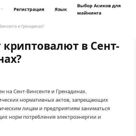
Выбор Асиков для
Регистрация
Язык
майнинга
Винсенте и Гренадинах?
 криптовалют в Сент-
нах?
н на Сент-Винсенте и Гренадинах.
фических нормативных актов, запрещающих
зическим лицам и предприятиям заниматься
их норм потребления электроэнергии и