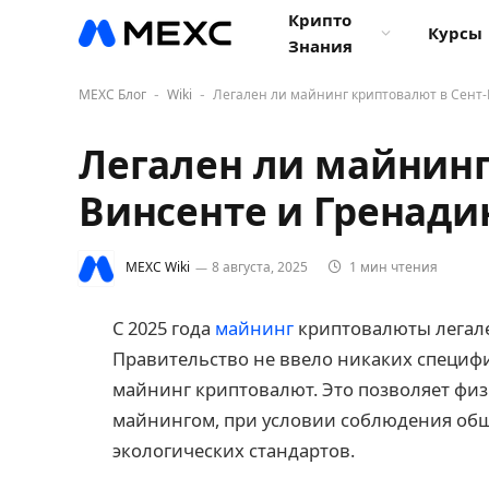
Крипто
Курсы
Знания
MEXC Блог
Wiki
Легален ли майнинг криптовалют в Сент-
-
-
Легален ли майнинг
Винсенте и Гренади
MEXC Wiki
8 августа, 2025
1 мин чтения
С 2025 года
майнинг
криптовалюты легале
Правительство не ввело никаких специ
майнинг криптовалют. Это позволяет фи
майнингом, при условии соблюдения общ
экологических стандартов.