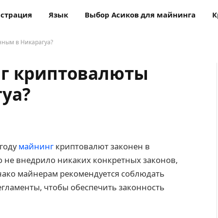
истрация
Язык
Выбор Асиков для майнинга
К
нным в Никарагуа?
нг криптовалюты
уа?
 году
майнинг
криптовалют законен в
о не внедрило никаких конкретных законов,
ако майнерам рекомендуется соблюдать
егламенты, чтобы обеспечить законность