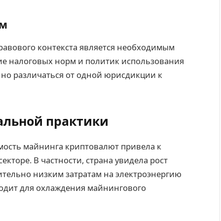
рм
авового контекста является необходимым
ние налоговых норм и политик использования
нно различаться от одной юрисдикции к
альной практики
емость майнинга криптовалют привела к
кторе. В частности, страна увидела рост
ительно низким затратам на электроэнергию
ходит для охлаждения майнингового