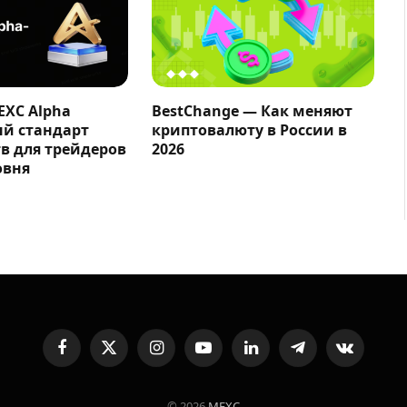
EXC Alpha
BestChange — Как меняют
ый стандарт
криптовалюту в России в
в для трейдеров
2026
овня
Facebook
X
Instagram
YouTube
LinkedIn
Telegram
VKontakte
(Twitter)
© 2026
MEXC