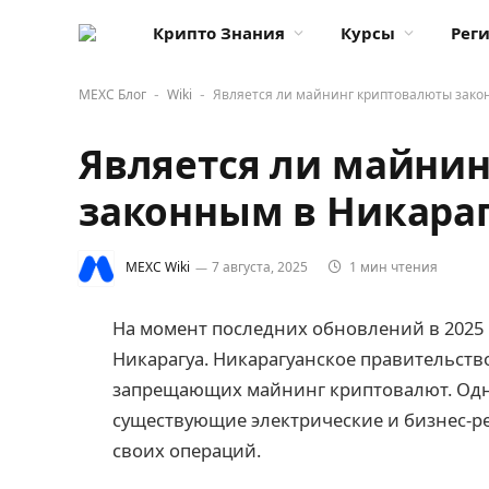
Крипто Знания
Курсы
Рег
MEXC Блог
Wiki
Является ли майнинг криптовалюты зако
-
-
Является ли майни
законным в Никараг
MEXC Wiki
7 августа, 2025
1 мин чтения
На момент последних обновлений в 2025
Никарагуа. Никарагуанское правительств
запрещающих майнинг криптовалют. Одн
существующие электрические и бизнес-р
своих операций.