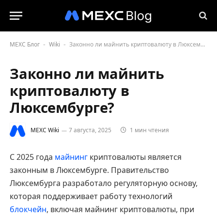
MEXC Блог
Wiki
Законно ли майнить криптовалюту в Люксембурге?
-
-
Законно ли майнить
криптовалюту в
Люксембурге?
MEXC Wiki
7 августа, 2025
1 мин чтения
С 2025 года
майнинг
криптовалюты является
законным в Люксембурге. Правительство
Люксембурга разработало регуляторную основу,
которая поддерживает работу технологий
блокчейн
, включая майнинг криптовалюты, при