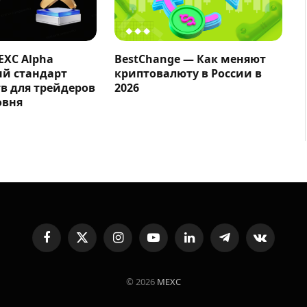
EXC Alpha
BestChange — Как меняют
ый стандарт
криптовалюту в России в
в для трейдеров
2026
овня
Facebook
X
Instagram
YouTube
LinkedIn
Telegram
VKontakte
(Twitter)
© 2026
MEXC