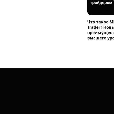
Что такое M
Trader? Нов
преимущест
высшего ур