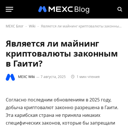
MEXC Блог
Wiki
Является ли майнинг криптовалюты законным в Гаити?
-
-
Является ли майнинг
криптовалюты законным
в Гаити?
MEXC Wiki
7 августа, 2025
1 мин чтения
Согласно последним обновлениям в 2025 году,
добыча криптовалют законно разрешена в Гаити.
Эта карибская страна не приняла никаких
специфических законов, которые бы запрещали