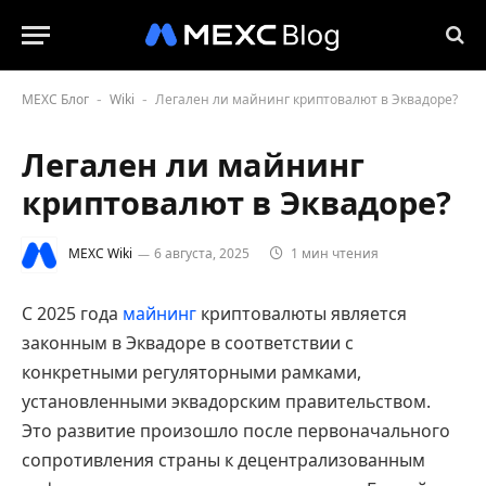
MEXC Блог
Wiki
Легален ли майнинг криптовалют в Эквадоре?
-
-
Легален ли майнинг
криптовалют в Эквадоре?
MEXC Wiki
6 августа, 2025
1 мин чтения
С 2025 года
майнинг
криптовалюты является
законным в Эквадоре в соответствии с
конкретными регуляторными рамками,
установленными эквадорским правительством.
Это развитие произошло после первоначального
сопротивления страны к децентрализованным