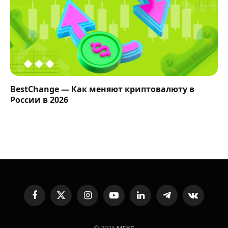
BestChange — Как меняют криптовалюту в
России в 2026
Facebook
X
Instagram
YouTube
LinkedIn
Telegram
VKontakte
(Twitter)
© 2026
MEXC