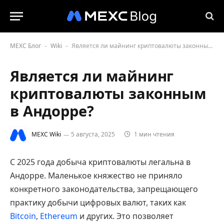
MEXC Блог
Wiki
Является ли майнинг криптовалюты законным в Андорре?
-
-
Является ли майнинг
криптовалюты законным
в Андорре?
MEXC Wiki
5 августа, 2025
1 мин чтения
С 2025 года добыча криптовалюты легальна в
Андорре. Маленькое княжество не приняло
конкретного законодательства, запрещающего
практику добычи цифровых валют, таких как
Bitcoin
,
Ethereum
и других. Это позволяет