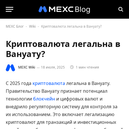
MEXC Блог
Wiki
Криптовалюта легальна в Вануату?
-
-
Криптовалюта легальна в
Вануату?
MEXC Wiki
18 июля, 2025
1 мин чтения
С 2025 года
криптовалюта
легальна в Вануату.
Правительство Вануату признает потенциал
технологии
блокчейн
и цифровых валют и
внедрило регуляторную систему для контроля за
их использованием. Это включает легализацию
криптовалют для транзакций и инвестиционных