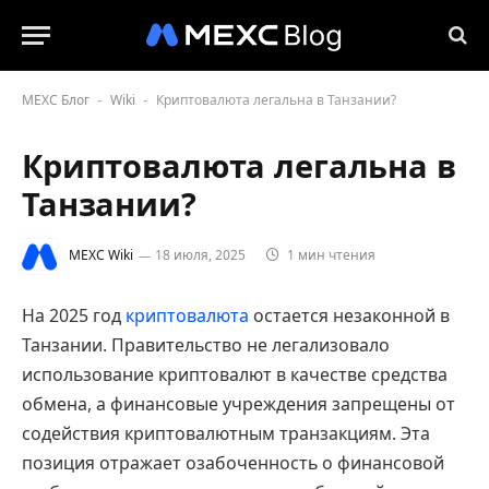
MEXC Блог
Wiki
Криптовалюта легальна в Танзании?
-
-
Криптовалюта легальна в
Танзании?
MEXC Wiki
18 июля, 2025
1 мин чтения
На 2025 год
криптовалюта
остается незаконной в
Танзании. Правительство не легализовало
использование криптовалют в качестве средства
обмена, а финансовые учреждения запрещены от
содействия криптовалютным транзакциям. Эта
позиция отражает озабоченность о финансовой