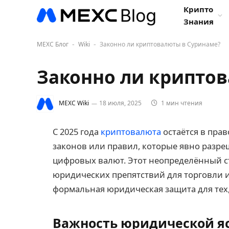
Крипто
Знания
MEXC Блог
Wiki
Законно ли криптовалюты в Суринаме?
-
-
Законно ли крипто
MEXC Wiki
18 июля, 2025
1 мин чтения
С 2025 года
криптовалюта
остаётся в прав
законов или правил, которые явно разр
цифровых валют. Этот неопределённый ста
юридических препятствий для торговли и
формальная юридическая защита для тех, 
Важность юридической яс