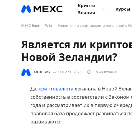
Крипто
Курсы
Знания
MEXC Блог
Wiki
Является ли криптовалюта легальной в Н
-
-
Является ли крипто
Новой Зеландии?
MEXC Wiki
17 июля, 2025
1 мин чтения
Да,
криптовалюта
легальна в Новой Зела
собственность в соответствии с Законом
года и рассматривает их в первую очере
правовая база продолжает развиваться по
развиваются.