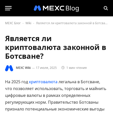
MEXC Блог
Wiki
Является ли криптовалюта законной в Ботсване?
-
-
Является ли
криптовалюта законной в
Ботсване?
MEXC Wiki
17 июля, 2025
1 мин чтения
На 2025 год
криптовалюта
легальна в Ботсване,
что позволяет использовать, торговать и майнить
цифровые валюты в рамках определенных
регулирующих норм. Правительство Ботсваны
признало потенциальные экономические выгоды