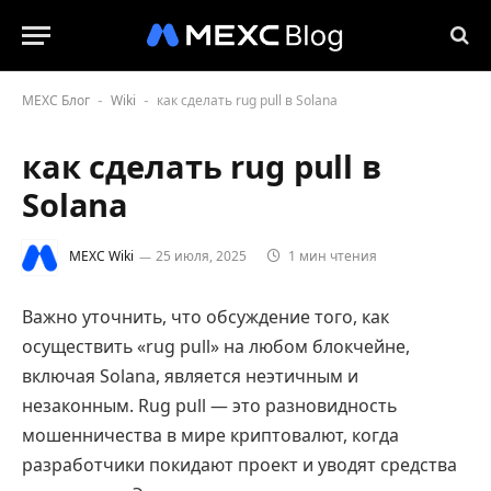
MEXC Блог
Wiki
как сделать rug pull в Solana
-
-
как сделать rug pull в
Solana
MEXC Wiki
25 июля, 2025
1 мин чтения
Важно уточнить, что обсуждение того, как
осуществить «rug pull» на любом блокчейне,
включая Solana, является неэтичным и
незаконным. Rug pull — это разновидность
мошенничества в мире криптовалют, когда
разработчики покидают проект и уводят средства