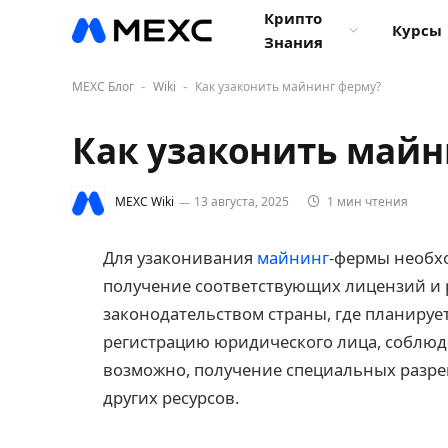
Крипто
Курсы
Знания
MEXC Блог
Wiki
Как узаконить майнинг ферму?
-
-
Как узаконить майн
MEXC Wiki
13 августа, 2025
1 мин чтения
Для узаконивания
майнинг
-фермы необх
получение соответствующих лицензий и р
законодательством страны, где планирует
регистрацию юридического лица, соблюд
возможно, получение специальных разре
других ресурсов.