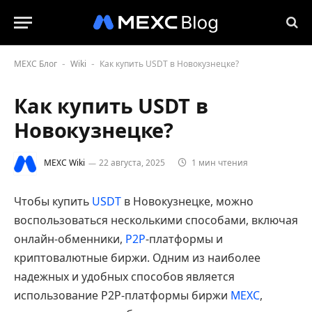
MEXC Блог
Wiki
Как купить USDT в Новокузнецке?
-
-
Как купить USDT в
Новокузнецке?
MEXC Wiki
22 августа, 2025
1 мин чтения
Чтобы купить
USDT
в Новокузнецке, можно
воспользоваться несколькими способами, включая
онлайн-обменники,
P2P
-платформы и
криптовалютные биржи. Одним из наиболее
надежных и удобных способов является
использование P2P-платформы биржи
MEXC
,