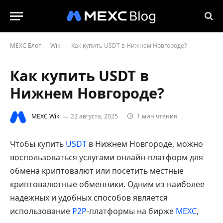
MEXC Блог
Wiki
Как купить USDT в Нижнем Новгороде?
-
-
Как купить USDT в
Нижнем Новгороде?
MEXC Wiki
22 августа, 2025
1 мин чтения
Чтобы купить
USDT
в Нижнем Новгороде, можно
воспользоваться услугами онлайн-платформ для
обмена криптовалют или посетить местные
криптовалютные обменники. Одним из наиболее
надежных и удобных способов является
использование
P2P
-платформы на бирже
MEXC
,