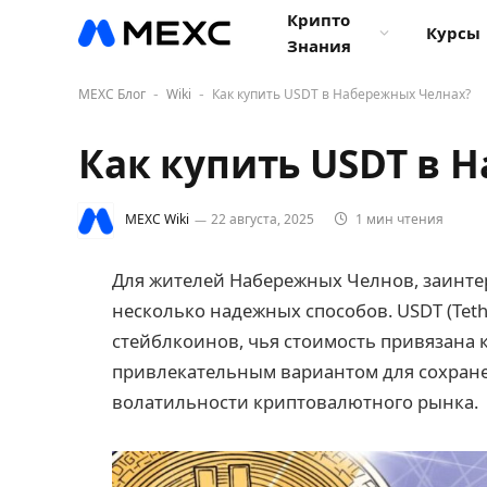
Крипто
Курсы
Знания
MEXC Блог
Wiki
Как купить USDT в Набережных Челнах?
-
-
Как купить USDT в 
MEXC Wiki
22 августа, 2025
1 мин чтения
Для жителей Набережных Челнов, заинт
несколько надежных способов. USDT (Tet
стейблкоинов, чья стоимость привязана к
привлекательным вариантом для сохране
волатильности криптовалютного рынка.