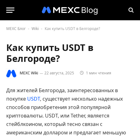
MEXC Блог
Wiki
Как купить USDT в Белгороде?
-
-
Как купить USDT в
Белгороде?
MEXC Wiki
22 августа, 2025
1 мин чтения
Для жителей Белгорода, заинтересованных в
покупке
USDT
, существует несколько надежных
способов приобретения этой популярной
криптовалюты. USDT, или Tether, является
стейблкоином, который тесно связан с
американским долларом и предлагает меньшую