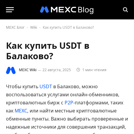
MEXC Блог
Wiki
Как купить USDT в Балаково?
-
-
Как купить USDT в
Балаково?
MEXC Wiki
22 августа, 2025
1 мин чтения
Чтобы купить
USDT
в Балаково, можно
воспользоваться услугами онлайн-обменников,
криптовалютных бирж с
P2P
-платформами, таких
как
MEXC
, или найти местные криптовалютные
обменные пункты. Важно выбирать проверенные и
надежные источники для совершения транзакций,