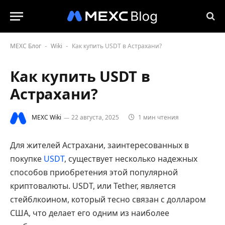
MEXC Блог
Wiki
Как купить USDT в Астрахани?
-
-
Как купить USDT в
Астрахани?
MEXC Wiki
22 августа, 2025
1 мин чтения
Для жителей Астрахани, заинтересованных в
покупке
USDT
, существует несколько надежных
способов приобретения этой популярной
криптовалюты. USDT, или Tether, является
стейблкоином, который тесно связан с долларом
США, что делает его одним из наиболее