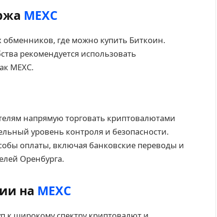
иржа
MEXC
 обменников, где можно купить Биткоин.
ства рекомендуется использовать
ак MEXC.
телям напрямую торговать криптовалютами
ельный уровень контроля и безопасности.
обы оплаты, включая банковские переводы и
елей Оренбурга.
ии на
MEXC
уп к широкому спектру криптовалют и