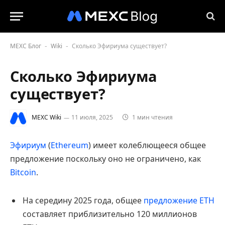
MEXC Блог
Wiki
Сколько Эфириума существует?
-
-
Сколько Эфириума
существует?
MEXC Wiki
11 июля, 2025
1 мин чтения
Эфириум
(
Ethereum
) имеет колеблющееся общее
предложение поскольку оно не ограничено, как
Bitcoin
.
На середину 2025 года, общее
предложение
ETH
составляет приблизительно 120 миллионов